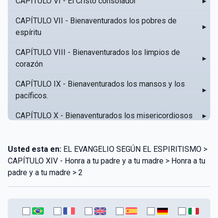
CAPÍTULO VI - El Cristo consolador
▸
CAPÍTULO VII - Bienaventurados los pobres de
▸
espíritu
CAPÍTULO VIII - Bienaventurados los limpios de
▸
corazón
CAPÍTULO IX - Bienaventurados los mansos y los
▸
pacíficos.
CAPÍTULO X - Bienaventurados los misericordiosos
▸
CAPÍTULO XI - Amar al prójimo como a sí mismo
▸
Usted esta en:
EL EVANGELIO SEGÚN EL ESPIRITISMO >
CAPÍTULO XII - Amad a vuestros enemigos
▸
CAPÍTULO XIV - Honra a tu padre y a tu madre > Honra a tu
padre y a tu madre > 2
CAPÍTULO XIII - No sepa tu izquierda lo que hace tu
▸
derecha
CAPÍTULO XIV - Honra a tu padre y a tu madre
▸