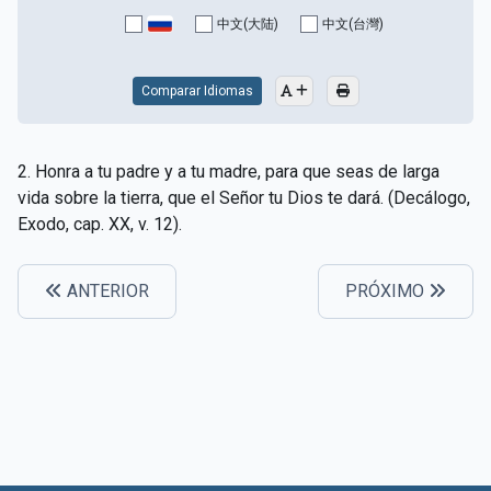
CAPÍTULO XV - Sin caridad no hay salvación
▸
中文(大陆)
中文(台灣)
CAPÍTULO XVI - No se puede servir a Dios y a las
▸
riquezas
Comparar Idiomas
CAPÍTULO XVII - Sed perfectos
▸
2. Honra a tu padre y a tu madre, para que seas de larga
CAPÍTULO XVIII - Muchos son los llamados y pocos
▸
vida sobre la tierra, que el Señor tu Dios te dará. (Decálogo,
los escogidos
Exodo, cap. XX, v. 12).
CAPÍTULO XIX - La fe transporta las montañas
▸
ANTERIOR
PRÓXIMO
CAPÍTULO XX - Los obreros de la última hora
▸
CAPÍTULO XXI - Habrá falsos Cristos y falsos
▸
profetas
CAPÍTULO XXII - No separéis lo que Dios ha unido
▸
CAPÍTULO XXIII - Moral extraña
▸