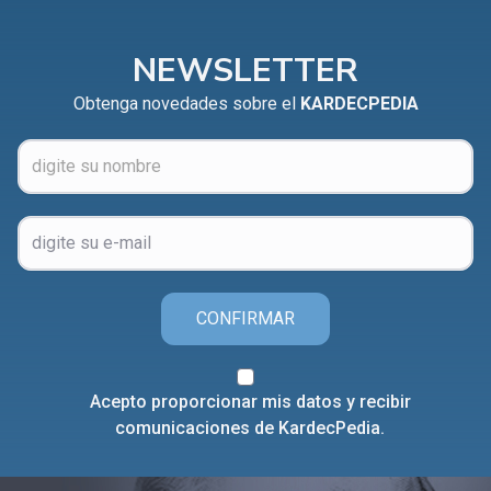
CAPÍTULO XXIV - No pongáis la lámpara debajo del
▸
celemín
NEWSLETTER
CAPÍTULO XXV - Buscad y encontraréis
▸
Obtenga novedades sobre el
KARDECPEDIA
CAPÍTULO XXVI - Dad gratuitamente lo que recibís
▸
gratuitamente
CAPÍTULO XXVII - Pedid y se os dará
▸
CAPÍTULO XXVIII - Colección de oraciones
▸
espiritistas
CONFIRMAR
Acepto proporcionar mis datos y recibir
comunicaciones de KardecPedia.