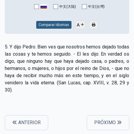
CAPÍTULO XV - Sin caridad no hay salvación
▸
中文(大陆)
中文(台灣)
CAPÍTULO XVI - No se puede servir a Dios y a las
▸
riquezas
Comparar Idiomas
CAPÍTULO XVII - Sed perfectos
▸
5. Y dijo Pedro: Bien ves que nosotros hemos dejado todas
CAPÍTULO XVIII - Muchos son los llamados y pocos
▸
las cosas y te hemos seguido. - El les dijo: En verdad os
los escogidos
digo, que ninguno hay que haya dejado casa, o padres, o
hermanos, o mujeres, o hijos por el reino de Dios, - que no
CAPÍTULO XIX - La fe transporta las montañas
▸
haya de recibir mucho más en este tiempo, y en el siglo
CAPÍTULO XX - Los obreros de la última hora
▸
venidero la vida eterna. (San Lucas, cap. XVIII, v. 28, 29 y
30).
CAPÍTULO XXI - Habrá falsos Cristos y falsos
▸
profetas
CAPÍTULO XXII - No separéis lo que Dios ha unido
▸
ANTERIOR
PRÓXIMO
CAPÍTULO XXIII - Moral extraña
▸