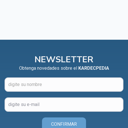
CAPÍTULO XXIV - No pongáis la lámpara debajo del
▸
celemín
CAPÍTULO XXV - Buscad y encontraréis
▸
CAPÍTULO XXVI - Dad gratuitamente lo que recibís
▸
gratuitamente
CAPÍTULO XXVII - Pedid y se os dará
▸
NEWSLETTER
CAPÍTULO XXVIII - Colección de oraciones
▸
Obtenga novedades sobre el
KARDECPEDIA
espiritistas
CONFIRMAR