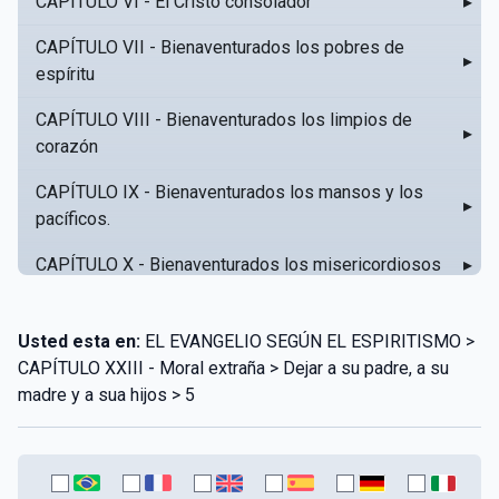
CAPÍTULO VI - El Cristo consolador
▸
CAPÍTULO VII - Bienaventurados los pobres de
▸
espíritu
CAPÍTULO VIII - Bienaventurados los limpios de
▸
corazón
CAPÍTULO IX - Bienaventurados los mansos y los
▸
pacíficos.
CAPÍTULO X - Bienaventurados los misericordiosos
▸
CAPÍTULO XI - Amar al prójimo como a sí mismo
▸
Usted esta en:
EL EVANGELIO SEGÚN EL ESPIRITISMO >
CAPÍTULO XII - Amad a vuestros enemigos
▸
CAPÍTULO XXIII - Moral extraña > Dejar a su padre, a su
madre y a sua hijos > 5
CAPÍTULO XIII - No sepa tu izquierda lo que hace tu
▸
derecha
CAPÍTULO XIV - Honra a tu padre y a tu madre
▸