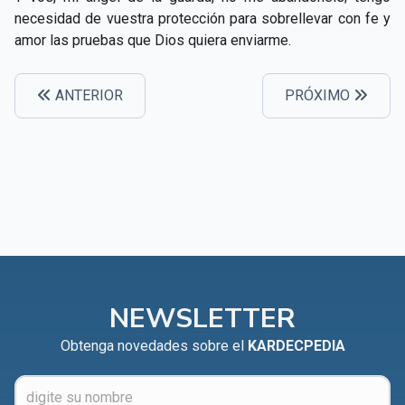
CAPÍTULO XXIV - No pongáis la lámpara debajo del
necesidad de vuestra protección para sobrellevar con fe y
▸
celemín
amor las pruebas que Dios quiera enviarme.
CAPÍTULO XXV - Buscad y encontraréis
▸
ANTERIOR
PRÓXIMO
CAPÍTULO XXVI - Dad gratuitamente lo que recibís
▸
gratuitamente
CAPÍTULO XXVII - Pedid y se os dará
▸
CAPÍTULO XXVIII - Colección de oraciones
▸
espiritistas
NEWSLETTER
Obtenga novedades sobre el
KARDECPEDIA