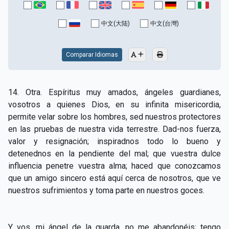
CAPÍTULO XV - Sin caridad no hay salvación
▸
中文(大陆)
中文(台灣)
CAPÍTULO XVI - No se puede servir a Dios y a las
▸
riquezas
Comparar Idiomas
CAPÍTULO XVII - Sed perfectos
▸
CAPÍTULO XVIII - Muchos son los llamados y pocos
▸
14. Otra. Espíritus muy amados, ángeles guardianes,
los escogidos
vosotros a quienes Dios, en su infinita misericordia,
permite velar sobre los hombres, sed nuestros protectores
CAPÍTULO XIX - La fe transporta las montañas
▸
en las pruebas de nuestra vida terrestre. Dad-nos fuerza,
CAPÍTULO XX - Los obreros de la última hora
▸
valor y resignación; inspiradnos todo lo bueno y
detenednos en la pendiente del mal; que vuestra dulce
CAPÍTULO XXI - Habrá falsos Cristos y falsos
influencia penetre vuestra alma; haced que conozcamos
▸
profetas
que un amigo sincero está aquí cerca de nosotros, que ve
nuestros sufrimientos y toma parte en nuestros goces.
CAPÍTULO XXII - No separéis lo que Dios ha unido
▸
CAPÍTULO XXIII - Moral extraña
▸
Y vos, mi ángel de la guarda, no me abandonéis; tengo