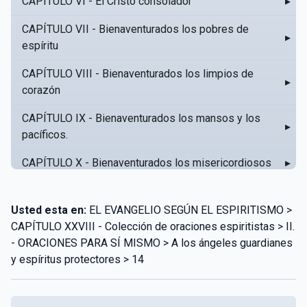
CAPÍTULO VI - El Cristo consolador
▸
CAPÍTULO VII - Bienaventurados los pobres de
▸
espíritu
CAPÍTULO VIII - Bienaventurados los limpios de
▸
corazón
CAPÍTULO IX - Bienaventurados los mansos y los
▸
pacíficos.
CAPÍTULO X - Bienaventurados los misericordiosos
▸
CAPÍTULO XI - Amar al prójimo como a sí mismo
▸
Usted esta en:
EL EVANGELIO SEGÚN EL ESPIRITISMO >
CAPÍTULO XII - Amad a vuestros enemigos
▸
CAPÍTULO XXVIII - Colección de oraciones espiritistas > II.
- ORACIONES PARA SÍ MISMO > A los ángeles guardianes
CAPÍTULO XIII - No sepa tu izquierda lo que hace tu
▸
y espíritus protectores > 14
derecha
CAPÍTULO XIV - Honra a tu padre y a tu madre
▸