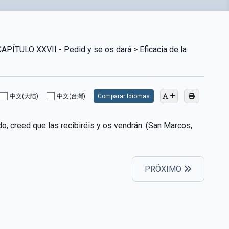
TULO XXVII - Pedid y se os dará > Eficacia de la
中文(大陆)
中文(台灣)
Comparar Idiomas
do, creed que las recibiréis y os vendrán. (San Marcos,
PRÓXIMO