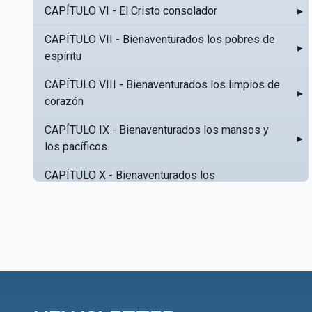
CAPÍTULO VI - El Cristo consolador
▸
CAPÍTULO VII - Bienaventurados los pobres de
▸
espíritu
CAPÍTULO VIII - Bienaventurados los limpios de
▸
corazón
CAPÍTULO IX - Bienaventurados los mansos y
▸
los pacíficos.
CAPÍTULO X - Bienaventurados los
▸
misericordiosos
CAPÍTULO XI - Amar al prójimo como a sí mismo
▸
CAPÍTULO XII - Amad a vuestros enemigos
▸
CAPÍTULO XIII - No sepa tu izquierda lo que hace
▸
tu derecha