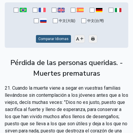
CAPÍTULO XV - Sin caridad no hay salvación
▸
CAPÍTULO XVI - No se puede servir a Dios y a las
▸
中文(大陆)
中文(台灣)
riquezas
CAPÍTULO XVII - Sed perfectos
▸
Comparar Idiomas
CAPÍTULO XVIII - Muchos son los llamados y pocos
▸
los escogidos
Pérdida de las personas queridas. -
CAPÍTULO XIX - La fe transporta las montañas
▸
Muertes prematuras
CAPÍTULO XX - Los obreros de la última hora
▸
21. Cuando la muerte viene a segar en vuestras familias
CAPÍTULO XXI - Habrá falsos Cristos y falsos
llevándose sin contemplación a los jóvenes antes que a los
▸
profetas
viejos, decís muchas veces: "Dios no es justo, puesto que
sacrifica al fuerte y lleno de esperanza, para conservar a
CAPÍTULO XXII - No separéis lo que Dios ha unido
▸
los que han vivido muchos años llenos de desengaños;
puesto que se lleva a los que son útiles y deja a los que no
CAPÍTULO XXIII - Moral extraña
▸
sirven para nada; puesto que destroza el corazón de una