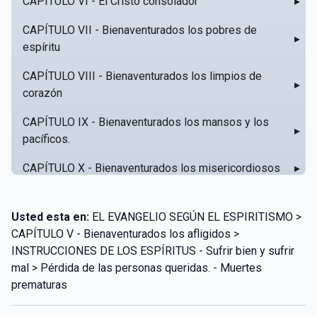
CAPÍTULO VI - El Cristo consolador
▸
CAPÍTULO VII - Bienaventurados los pobres de
▸
espíritu
CAPÍTULO VIII - Bienaventurados los limpios de
▸
corazón
CAPÍTULO IX - Bienaventurados los mansos y los
▸
pacíficos.
CAPÍTULO X - Bienaventurados los misericordiosos
▸
CAPÍTULO XI - Amar al prójimo como a sí mismo
▸
Usted esta en:
EL EVANGELIO SEGÚN EL ESPIRITISMO >
CAPÍTULO XII - Amad a vuestros enemigos
▸
CAPÍTULO V - Bienaventurados los afligidos >
INSTRUCCIONES DE LOS ESPÍRITUS - Sufrir bien y sufrir
CAPÍTULO XIII - No sepa tu izquierda lo que hace tu
▸
mal > Pérdida de las personas queridas. - Muertes
derecha
prematuras
CAPÍTULO XIV - Honra a tu padre y a tu madre
▸