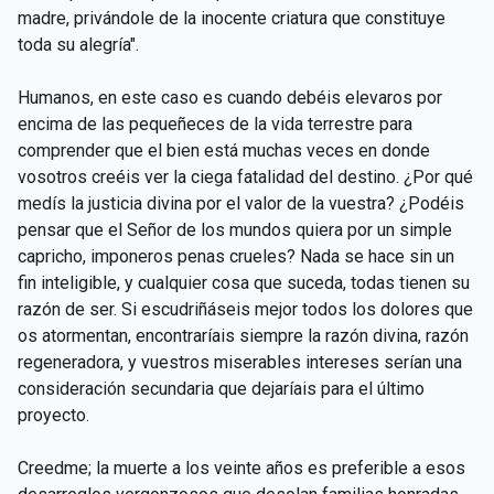
CAPÍTULO XXIV - No pongáis la lámpara debajo del
madre, privándole de la inocente criatura que constituye
▸
celemín
toda su alegría".
CAPÍTULO XXV - Buscad y encontraréis
▸
Humanos, en este caso es cuando debéis elevaros por
encima de las pequeñeces de la vida terrestre para
CAPÍTULO XXVI - Dad gratuitamente lo que recibís
▸
comprender que el bien está muchas veces en donde
gratuitamente
vosotros creéis ver la ciega fatalidad del destino. ¿Por qué
CAPÍTULO XXVII - Pedid y se os dará
▸
medís la justicia divina por el valor de la vuestra? ¿Podéis
pensar que el Señor de los mundos quiera por un simple
CAPÍTULO XXVIII - Colección de oraciones
capricho, imponeros penas crueles? Nada se hace sin un
▸
espiritistas
fin inteligible, y cualquier cosa que suceda, todas tienen su
razón de ser. Si escudriñáseis mejor todos los dolores que
os atormentan, encontraríais siempre la razón divina, razón
regeneradora, y vuestros miserables intereses serían una
consideración secundaria que dejaríais para el último
proyecto.
Creedme; la muerte a los veinte años es preferible a esos