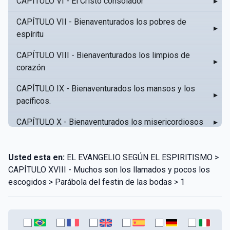
CAPÍTULO VI - El Cristo consolador
▸
CAPÍTULO VII - Bienaventurados los pobres de
▸
espíritu
CAPÍTULO VIII - Bienaventurados los limpios de
▸
corazón
CAPÍTULO IX - Bienaventurados los mansos y los
▸
pacíficos.
CAPÍTULO X - Bienaventurados los misericordiosos
▸
CAPÍTULO XI - Amar al prójimo como a sí mismo
▸
Usted esta en:
EL EVANGELIO SEGÚN EL ESPIRITISMO >
CAPÍTULO XII - Amad a vuestros enemigos
▸
CAPÍTULO XVIII - Muchos son los llamados y pocos los
escogidos > Parábola del festin de las bodas > 1
CAPÍTULO XIII - No sepa tu izquierda lo que hace tu
▸
derecha
CAPÍTULO XIV - Honra a tu padre y a tu madre
▸