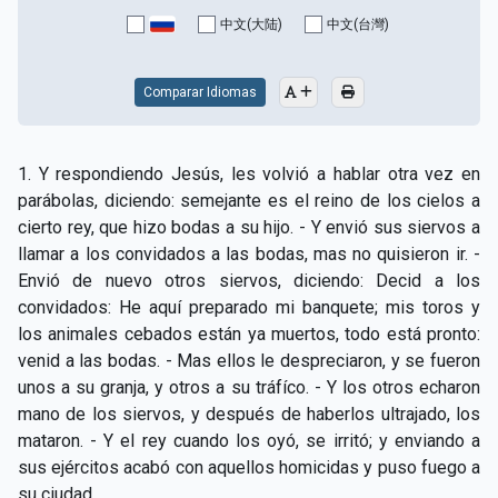
CAPÍTULO XV - Sin caridad no hay salvación
▸
中文(大陆)
中文(台灣)
CAPÍTULO XVI - No se puede servir a Dios y a las
▸
riquezas
Comparar Idiomas
CAPÍTULO XVII - Sed perfectos
▸
1. Y respondiendo Jesús, les volvió a hablar otra vez en
CAPÍTULO XVIII - Muchos son los llamados y pocos
▸
parábolas, diciendo: semejante es el reino de los cielos a
los escogidos
cierto rey, que hizo bodas a su hijo. - Y envió sus siervos a
llamar a los convidados a las bodas, mas no quisieron ir. -
CAPÍTULO XIX - La fe transporta las montañas
▸
Envió de nuevo otros siervos, diciendo: Decid a los
CAPÍTULO XX - Los obreros de la última hora
▸
convidados: He aquí preparado mi banquete; mis toros y
los animales cebados están ya muertos, todo está pronto:
CAPÍTULO XXI - Habrá falsos Cristos y falsos
venid a las bodas. - Mas ellos le despreciaron, y se fueron
▸
profetas
unos a su granja, y otros a su tráfíco. - Y los otros echaron
mano de los siervos, y después de haberlos ultrajado, los
CAPÍTULO XXII - No separéis lo que Dios ha unido
▸
mataron. - Y el rey cuando los oyó, se irritó; y enviando a
CAPÍTULO XXIII - Moral extraña
▸
sus ejércitos acabó con aquellos homicidas y puso fuego a
su ciudad.