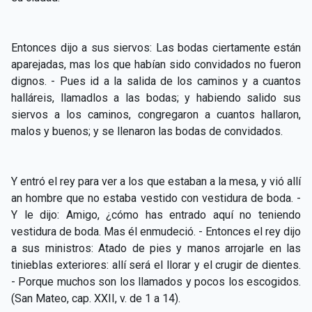
CAPÍTULO XXIV - No pongáis la lámpara debajo del
▸
celemín
Entonces dijo a sus siervos: Las bodas ciertamente están
CAPÍTULO XXV - Buscad y encontraréis
▸
aparejadas, mas los que habían sido convidados no fueron
dignos. - Pues id a la salida de los caminos y a cuantos
CAPÍTULO XXVI - Dad gratuitamente lo que recibís
▸
halláreis, llamadlos a las bodas; y habiendo salido sus
gratuitamente
siervos a los caminos, congregaron a cuantos hallaron,
CAPÍTULO XXVII - Pedid y se os dará
▸
malos y buenos; y se llenaron las bodas de convidados.
CAPÍTULO XXVIII - Colección de oraciones
▸
espiritistas
Y entró el rey para ver a los que estaban a la mesa, y vió allí
an hombre que no estaba vestido con vestidura de boda. -
Y le dijo: Amigo, ¿cómo has entrado aquí no teniendo
vestidura de boda. Mas él enmudeció. - Entonces el rey dijo
a sus ministros: Atado de pies y manos arrojarle en las
tinieblas exteriores: allí será el llorar y el crugir de dientes.
- Porque
muchos son los llamados y pocos los escogidos.
(San Mateo, cap. XXII, v. de 1 a 14).