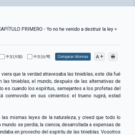
TULO PRIMERO - Yo no he venido a destruir la ley >
中文(大陆)
中文(台灣)
Comparar Idiomas
 viera que la verdad atravesaba las tinieblas; este día fué
n las tinieblas; el mundo, después de las alternativas de
o es cuando los espíritus, semejantes a los profetas del
tá conmovido en sus cimientos: el trueno rugirá, estad
 las mismas leyes de la naturaleza; y creed que todo lo
ro mundo se perdía; la ciencia, desarrollada a expensas de
undaba en provecho del espíritu de las tinieblas. Vosotros