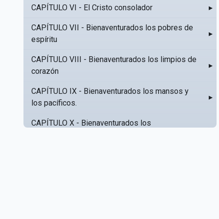
CAPÍTULO VI - El Cristo consolador
▸
CAPÍTULO VII - Bienaventurados los pobres de
▸
espíritu
CAPÍTULO VIII - Bienaventurados los limpios de
▸
corazón
CAPÍTULO IX - Bienaventurados los mansos y
▸
los pacíficos.
CAPÍTULO X - Bienaventurados los
▸
misericordiosos
CAPÍTULO XI - Amar al prójimo como a sí mismo
▸
CAPÍTULO XII - Amad a vuestros enemigos
▸
CAPÍTULO XIII - No sepa tu izquierda lo que hace
▸
tu derecha