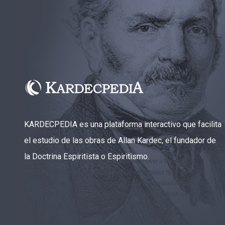
CAPÍTULO XXIII - Moral extraña
▸
CAPÍTULO XXIV - No pongáis la lámpara debajo
▸
del celemín
CAPÍTULO XXV - Buscad y encontraréis
▸
CAPÍTULO XXVI - Dad gratuitamente lo que
▸
recibís gratuitamente
CAPÍTULO XXVII - Pedid y se os dará
▸
KARDECPEDIA es una plataforma interactivo que facilita
el estudio de las obras de Allan Kardec, el fundador de
CAPÍTULO XXVIII - Colección de oraciones
▸
espiritistas
la Doctrina Espiritista o Espiritismo.