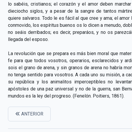
lo sabéis, cristianos; el corazón y el amor deben marchar
dieciocho siglos, y a pesar de la sangre de tantos mártir
quiere salvaros. Todo le es fácil al que cree y ama; el amor 
conmovido, los espíritus buenos os lo dicen a menudo, doblá
no seáis derribados; es decir, preparáos, y no os parezc
llegada del esposo.
La revolución que se prepara es más bien moral que material
fe para que todos vosotros, operarios, esclarecidos y ard
sois el grano de arena, y sin granos de arena no habría m
no tenga sentido para vosotros. A cada uno su misión, a cad
su república y los animalitos imperceptibles no levan
apóstoles de una paz universal y no de la guerra, san Ber
mundos es la ley del progreso. (Fenelón. Poitiers, 1861).
ANTERIOR