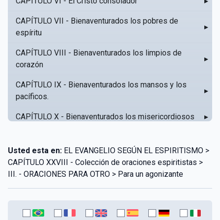
CAPÍTULO VI - El Cristo consolador
▸
CAPÍTULO VII - Bienaventurados los pobres de
▸
espíritu
CAPÍTULO VIII - Bienaventurados los limpios de
▸
corazón
CAPÍTULO IX - Bienaventurados los mansos y los
▸
pacíficos.
CAPÍTULO X - Bienaventurados los misericordiosos
▸
CAPÍTULO XI - Amar al prójimo como a sí mismo
▸
Usted esta en:
EL EVANGELIO SEGÚN EL ESPIRITISMO >
CAPÍTULO XII - Amad a vuestros enemigos
▸
CAPÍTULO XXVIII - Colección de oraciones espiritistas >
III. - ORACIONES PARA OTRO > Para un agonizante
CAPÍTULO XIII - No sepa tu izquierda lo que hace tu
▸
derecha
CAPÍTULO XIV - Honra a tu padre y a tu madre
▸