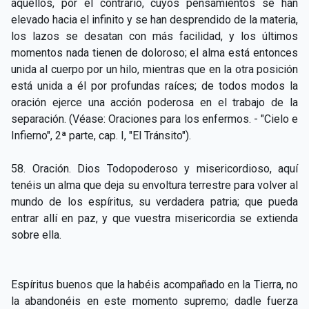
aquellos, por el contrario, cuyos pensamientos se han
CAPÍTULO XXIV - No pongáis la lámpara debajo del
▸
elevado hacia el infinito y se han desprendido de la materia,
celemín
los lazos se desatan con más facilidad, y los últimos
momentos nada tienen de doloroso; el alma está entonces
CAPÍTULO XXV - Buscad y encontraréis
▸
unida al cuerpo por un hilo, mientras que en la otra posición
CAPÍTULO XXVI - Dad gratuitamente lo que recibís
está unida a él por profundas raíces; de todos modos la
▸
gratuitamente
oración ejerce una acción poderosa en el trabajo de la
separación. (Véase: Oraciones para los enfermos. - "Cielo e
CAPÍTULO XXVII - Pedid y se os dará
▸
Infierno", 2ª parte, cap. I, "El Tránsito").
CAPÍTULO XXVIII - Colección de oraciones
▸
58. Oración. Dios Todopoderoso y misericordioso, aquí
espiritistas
tenéis un alma que deja su envoltura terrestre para volver al
mundo de los espíritus, su verdadera patria; que pueda
entrar allí en paz, y que vuestra misericordia se extienda
sobre ella.
Espíritus buenos que la habéis acompañado en la Tierra, no
la abandonéis en este momento supremo; dadle fuerza