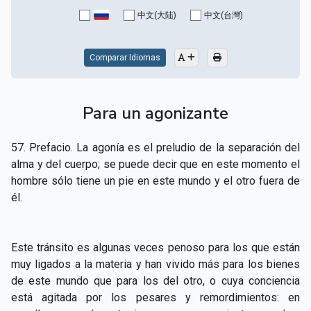
CAPÍTULO XV - Sin caridad no hay salvación
▸
中文(大陆)
中文(台灣)
CAPÍTULO XVI - No se puede servir a Dios y a las
▸
riquezas
Comparar Idiomas
CAPÍTULO XVII - Sed perfectos
▸
Para un agonizante
CAPÍTULO XVIII - Muchos son los llamados y pocos
▸
los escogidos
57. Prefacio. La agonía es el preludio de la separación del
CAPÍTULO XIX - La fe transporta las montañas
▸
alma y del cuerpo; se puede decir que en este momento el
hombre sólo tiene un pie en este mundo y el otro fuera de
CAPÍTULO XX - Los obreros de la última hora
▸
él.
CAPÍTULO XXI - Habrá falsos Cristos y falsos
▸
profetas
Este tránsito es algunas veces penoso para los que están
CAPÍTULO XXII - No separéis lo que Dios ha unido
▸
muy ligados a la materia y han vivido más para los bienes
de este mundo que para los del otro, o cuya conciencia
CAPÍTULO XXIII - Moral extraña
▸
está agitada por los pesares y remordimientos: en