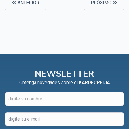
ANTERIOR
PRÓXIMO
CAPÍTULO XXIV - No pongáis la lámpara debajo del
▸
celemín
CAPÍTULO XXV - Buscad y encontraréis
▸
CAPÍTULO XXVI - Dad gratuitamente lo que recibís
▸
gratuitamente
CAPÍTULO XXVII - Pedid y se os dará
▸
CAPÍTULO XXVIII - Colección de oraciones
▸
NEWSLETTER
espiritistas
Obtenga novedades sobre el
KARDECPEDIA