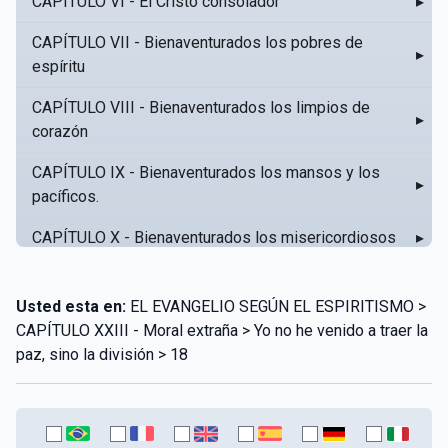
CAPÍTULO VI - El Cristo consolador
▸
CAPÍTULO VII - Bienaventurados los pobres de
▸
espíritu
CAPÍTULO VIII - Bienaventurados los limpios de
▸
corazón
CAPÍTULO IX - Bienaventurados los mansos y los
▸
pacíficos.
CAPÍTULO X - Bienaventurados los misericordiosos
▸
CAPÍTULO XI - Amar al prójimo como a sí mismo
▸
Usted esta en:
EL EVANGELIO SEGÚN EL ESPIRITISMO >
CAPÍTULO XII - Amad a vuestros enemigos
▸
CAPÍTULO XXIII - Moral extraña > Yo no he venido a traer la
paz, sino la división > 18
CAPÍTULO XIII - No sepa tu izquierda lo que hace tu
▸
derecha
CAPÍTULO XIV - Honra a tu padre y a tu madre
▸