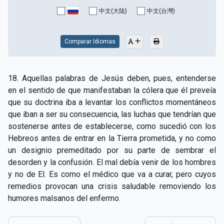
CAPÍTULO XV - Sin caridad no hay salvación
▸
中文(大陆)
中文(台灣)
CAPÍTULO XVI - No se puede servir a Dios y a las
▸
riquezas
Comparar Idiomas
CAPÍTULO XVII - Sed perfectos
▸
18. Aquellas palabras de Jesús deben, pues, entenderse
CAPÍTULO XVIII - Muchos son los llamados y pocos
▸
en el sentido de que manifestaban la cólera que él preveía
los escogidos
que su doctrina iba a levantar los conflictos momentáneos
que iban a ser su consecuencia, las luchas que tendrían que
CAPÍTULO XIX - La fe transporta las montañas
▸
sostenerse antes de establecerse, como sucedió con los
CAPÍTULO XX - Los obreros de la última hora
▸
Hebreos antes de entrar en la Tierra prometida, y no como
un designio premeditado por su parte de sembrar el
CAPÍTULO XXI - Habrá falsos Cristos y falsos
desorden y la confusión. El mal debía venir de los hombres
▸
profetas
y no de El. Es como el médico que va a curar, pero cuyos
remedios provocan una crisis saludable removiendo los
CAPÍTULO XXII - No separéis lo que Dios ha unido
▸
humores malsanos del enfermo.
CAPÍTULO XXIII - Moral extraña
▸