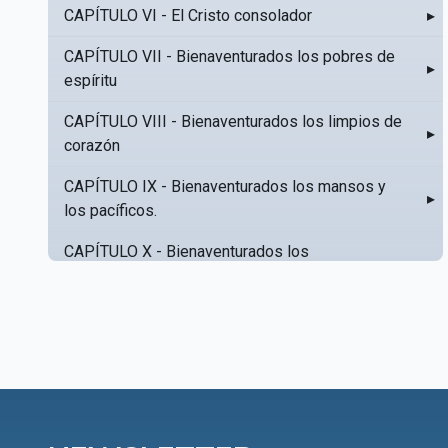
CAPÍTULO VI - El Cristo consolador
▸
CAPÍTULO VII - Bienaventurados los pobres de
▸
espíritu
CAPÍTULO VIII - Bienaventurados los limpios de
▸
corazón
CAPÍTULO IX - Bienaventurados los mansos y
▸
los pacíficos.
CAPÍTULO X - Bienaventurados los
▸
misericordiosos
CAPÍTULO XI - Amar al prójimo como a sí mismo
▸
CAPÍTULO XII - Amad a vuestros enemigos
▸
CAPÍTULO XIII - No sepa tu izquierda lo que hace
▸
tu derecha