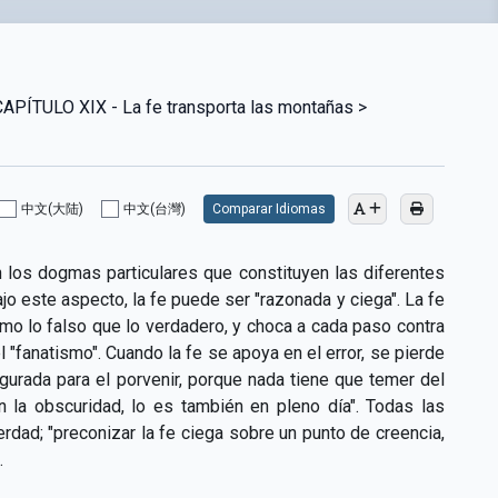
ÍTULO XIX - La fe transporta las montañas >
中文(大陆)
中文(台灣)
Comparar Idiomas
en los dogmas particulares que constituyen las diferentes
ajo este aspecto, la fe puede ser "razonada y ciega". La fe
mo lo falso que lo verdadero, y choca a cada paso contra
 "fanatismo". Cuando la fe se apoya en el error, se pierde
gurada para el porvenir, porque nada tiene que temer del
 la obscuridad, lo es también en pleno día". Todas las
rdad; "preconizar la fe ciega sobre un punto de creencia,
.