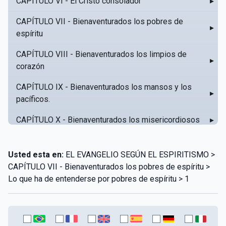
CAPÍTULO VI - El Cristo consolador
▸
CAPÍTULO VII - Bienaventurados los pobres de
▸
espíritu
CAPÍTULO VIII - Bienaventurados los limpios de
▸
corazón
CAPÍTULO IX - Bienaventurados los mansos y los
▸
pacíficos.
CAPÍTULO X - Bienaventurados los misericordiosos
▸
CAPÍTULO XI - Amar al prójimo como a sí mismo
▸
Usted esta en:
EL EVANGELIO SEGÚN EL ESPIRITISMO >
CAPÍTULO XII - Amad a vuestros enemigos
▸
CAPÍTULO VII - Bienaventurados los pobres de espíritu >
Lo que ha de entenderse por pobres de espíritu > 1
CAPÍTULO XIII - No sepa tu izquierda lo que hace tu
▸
derecha
CAPÍTULO XIV - Honra a tu padre y a tu madre
▸