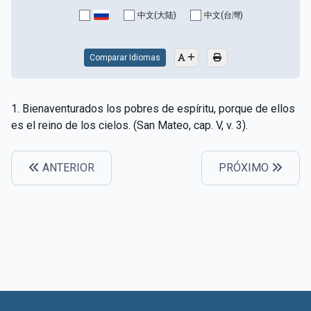
CAPÍTULO XV - Sin caridad no hay salvación
▸
中文(大陆)
中文(台灣)
CAPÍTULO XVI - No se puede servir a Dios y a las
▸
riquezas
Comparar Idiomas
CAPÍTULO XVII - Sed perfectos
▸
1. Bienaventurados los pobres de espíritu, porque de ellos
CAPÍTULO XVIII - Muchos son los llamados y pocos
▸
es el reino de los cielos. (San Mateo, cap. V, v. 3).
los escogidos
CAPÍTULO XIX - La fe transporta las montañas
▸
ANTERIOR
PRÓXIMO
CAPÍTULO XX - Los obreros de la última hora
▸
CAPÍTULO XXI - Habrá falsos Cristos y falsos
▸
profetas
CAPÍTULO XXII - No separéis lo que Dios ha unido
▸
CAPÍTULO XXIII - Moral extraña
▸