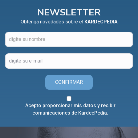
CAPÍTULO XXIV - No pongáis la lámpara debajo del
▸
NEWSLETTER
celemín
Obtenga novedades sobre el
KARDECPEDIA
CAPÍTULO XXV - Buscad y encontraréis
▸
CAPÍTULO XXVI - Dad gratuitamente lo que recibís
▸
gratuitamente
CAPÍTULO XXVII - Pedid y se os dará
▸
CAPÍTULO XXVIII - Colección de oraciones
▸
espiritistas
CONFIRMAR
Acepto proporcionar mis datos y recibir
comunicaciones de KardecPedia.