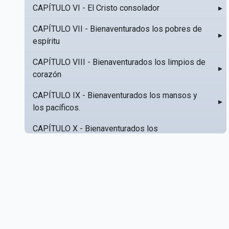
CAPÍTULO VI - El Cristo consolador
▸
CAPÍTULO VII - Bienaventurados los pobres de
▸
espíritu
CAPÍTULO VIII - Bienaventurados los limpios de
▸
corazón
CAPÍTULO IX - Bienaventurados los mansos y
▸
los pacíficos.
CAPÍTULO X - Bienaventurados los
▸
misericordiosos
CAPÍTULO XI - Amar al prójimo como a sí mismo
▸
CAPÍTULO XII - Amad a vuestros enemigos
▸
CAPÍTULO XIII - No sepa tu izquierda lo que hace
▸
tu derecha