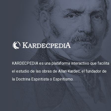
CAPÍTULO XXIII - Moral extraña
▸
CAPÍTULO XXIV - No pongáis la lámpara debajo
▸
del celemín
CAPÍTULO XXV - Buscad y encontraréis
▸
CAPÍTULO XXVI - Dad gratuitamente lo que
▸
recibís gratuitamente
CAPÍTULO XXVII - Pedid y se os dará
▸
KARDECPEDIA es una plataforma interactivo que facilita
CAPÍTULO XXVIII - Colección de oraciones
el estudio de las obras de Allan Kardec, el fundador de
▸
espiritistas
la Doctrina Espiritista o Espiritismo.