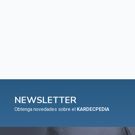
CAPÍTULO XIV - Honra a tu padre y a tu madre
▸
CAPÍTULO XV - Sin caridad no hay salvación
▸
CAPÍTULO XVI - No se puede servir a Dios y a
▸
las riquezas
CAPÍTULO XVII - Sed perfectos
▸
CAPÍTULO XVIII - Muchos son los llamados y
▸
pocos los escogidos
CAPÍTULO XIX - La fe transporta las montañas
▸
CAPÍTULO XX - Los obreros de la última hora
▸
NEWSLETTER
CAPÍTULO XXI - Habrá falsos Cristos y falsos
Obtenga novedades sobre el
KARDECPEDIA
▸
profetas
CAPÍTULO XXII - No separéis lo que Dios ha
▸
unido