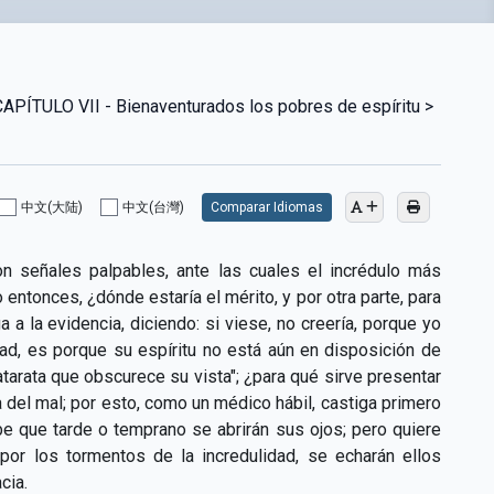
TULO VII - Bienaventurados los pobres de espíritu >
中文(大陆)
中文(台灣)
Comparar Idiomas
on señales palpables, ante las cuales el incrédulo más
 entonces, ¿dónde estaría el mérito, y por otra parte, para
a la evidencia, diciendo: si viese, no creería, porque yo
ad, es porque su espíritu no está aún en disposición de
catarata que obscurece su vista"; ¿para qué sirve presentar
sa del mal; por esto, como un médico hábil, castiga primero
be que tarde o temprano se abrirán sus ojos; pero quiere
or los tormentos de la incredulidad, se echarán ellos
cia.