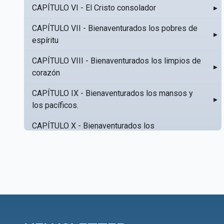
CAPÍTULO VI - El Cristo consolador
▸
CAPÍTULO VII - Bienaventurados los pobres de
▸
espíritu
CAPÍTULO VIII - Bienaventurados los limpios de
▸
corazón
CAPÍTULO IX - Bienaventurados los mansos y
▸
los pacíficos.
CAPÍTULO X - Bienaventurados los
▸
misericordiosos
CAPÍTULO XI - Amar al prójimo como a sí mismo
▸
CAPÍTULO XII - Amad a vuestros enemigos
▸
CAPÍTULO XIII - No sepa tu izquierda lo que hace
▸
tu derecha