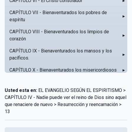
CAPÍTULO VI - El Cristo consolador
▸
CAPÍTULO VII - Bienaventurados los pobres de
▸
espíritu
CAPÍTULO VIII - Bienaventurados los limpios de
▸
corazón
CAPÍTULO IX - Bienaventurados los mansos y los
▸
pacíficos.
CAPÍTULO X - Bienaventurados los misericordiosos
▸
CAPÍTULO XI - Amar al prójimo como a sí mismo
▸
Usted esta en:
EL EVANGELIO SEGÚN EL ESPIRITISMO >
CAPÍTULO XII - Amad a vuestros enemigos
▸
CAPÍTULO IV - Nadie puede ver el reino de Dios sino aquel
que renaciere de nuevo > Resurrección y reencarnación​ >
CAPÍTULO XIII - No sepa tu izquierda lo que hace tu
▸
13
derecha
CAPÍTULO XIV - Honra a tu padre y a tu madre
▸