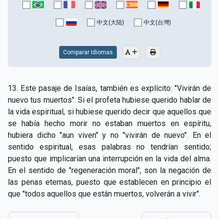
CAPÍTULO XV - Sin caridad no hay salvación
▸
中文(大陆)
中文(台灣)
CAPÍTULO XVI - No se puede servir a Dios y a las
▸
riquezas
Comparar Idiomas
CAPÍTULO XVII - Sed perfectos
▸
CAPÍTULO XVIII - Muchos son los llamados y pocos
▸
13. Este pasaje de Isaías, también es explícito: "Vivirán de
los escogidos
nuevo tus muertos". Si el profeta hubiese querido hablar de
la vida espiritual, si hubiese querido decir que aquellos que
CAPÍTULO XIX - La fe transporta las montañas
▸
se había hecho morir no estaban muertos en espíritu,
CAPÍTULO XX - Los obreros de la última hora
▸
hubiera dicho "aun viven" y no "vivirán de nuevo". En el
sentido espiritual, esas palabras no tendrían sentido;
CAPÍTULO XXI - Habrá falsos Cristos y falsos
puesto que implicarían una interrupción en la vida del alma.
▸
profetas
En el sentido de "regeneración moral", son la negación de
las penas eternas, puesto que establecen en principio el
CAPÍTULO XXII - No separéis lo que Dios ha unido
▸
que "todos aquellos que están muertos, volverán a vivir".
CAPÍTULO XXIII - Moral extraña
▸