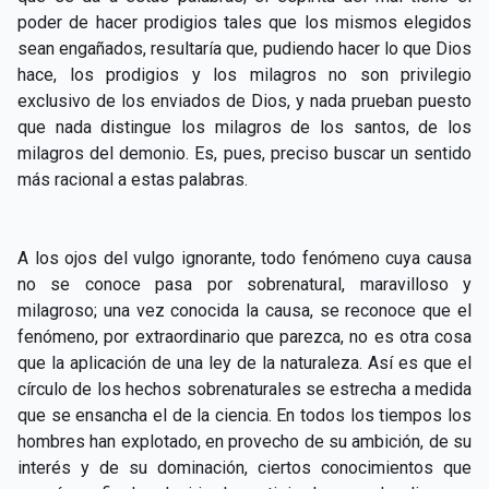
CAPÍTULO XXIV - No pongáis la lámpara debajo del
poder de hacer prodigios tales que los mismos elegidos
▸
celemín
sean engañados, resultaría que, pudiendo hacer lo que Dios
hace, los prodigios y los milagros no son privilegio
CAPÍTULO XXV - Buscad y encontraréis
▸
exclusivo de los enviados de Dios, y nada prueban puesto
que nada distingue los milagros de los santos, de los
CAPÍTULO XXVI - Dad gratuitamente lo que recibís
▸
milagros del demonio. Es, pues, preciso buscar un sentido
gratuitamente
más racional a estas palabras.
CAPÍTULO XXVII - Pedid y se os dará
▸
CAPÍTULO XXVIII - Colección de oraciones
▸
A los ojos del vulgo ignorante, todo fenómeno cuya causa
espiritistas
no se conoce pasa por sobrenatural, maravilloso y
milagroso; una vez conocida la causa, se reconoce que el
fenómeno, por extraordinario que parezca, no es otra cosa
que la aplicación de una ley de la naturaleza. Así es que el
círculo de los hechos sobrenaturales se estrecha a medida
que se ensancha el de la ciencia. En todos los tiempos los
hombres han explotado, en provecho de su ambición, de su
interés y de su dominación, ciertos conocimientos que