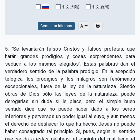
CAPÍTULO XV - Sin caridad no hay salvación
▸
中文(大陆)
中文(台灣)
CAPÍTULO XVI - No se puede servir a Dios y a las
▸
riquezas
Comparar Idiomas
CAPÍTULO XVII - Sed perfectos
▸
5. "Se levantarán falsos Cristos y falsos profetas, que
CAPÍTULO XVIII - Muchos son los llamados y pocos
▸
harán grandes prodigios y cosas sorprendentes para
los escogidos
seducir a los mismos elegidos". Estas palabras dan el
verdadero sentido de la palabra prodigio. En la acepción
CAPÍTULO XIX - La fe transporta las montañas
▸
telógica, los prodigios y los milagros son fenómenos
CAPÍTULO XX - Los obreros de la última hora
▸
excepcionales, fuera de la ley de la natu
raleza. Siendo
obras de Dios sólo las leyes de la naturaleza, puede
CAPÍTULO XXI - Habrá falsos Cristos y falsos
derogarlas sin duda si le place, pero el simple buen
▸
profetas
sentido dice que no puede haber dado a los seres
inferiores y perversos un poder igual al suyo, y aun menos
CAPÍTULO XXII - No separéis lo que Dios ha unido
▸
el derecho de deshacer lo que ha hecho. Jesús no puede
CAPÍTULO XXIII - Moral extraña
▸
haber consagrado tal principio. Si, pues, según el sentido
que se da a estas palabras, el espíritu del mal tiene el