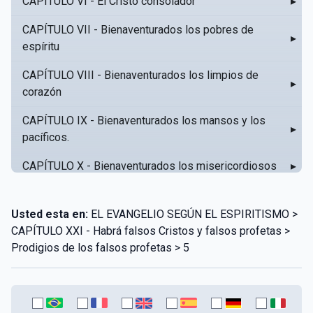
CAPÍTULO VI - El Cristo consolador
▸
CAPÍTULO VII - Bienaventurados los pobres de
▸
espíritu
CAPÍTULO VIII - Bienaventurados los limpios de
▸
corazón
CAPÍTULO IX - Bienaventurados los mansos y los
▸
pacíficos.
CAPÍTULO X - Bienaventurados los misericordiosos
▸
CAPÍTULO XI - Amar al prójimo como a sí mismo
▸
Usted esta en:
EL EVANGELIO SEGÚN EL ESPIRITISMO >
CAPÍTULO XII - Amad a vuestros enemigos
▸
CAPÍTULO XXI - Habrá falsos Cristos y falsos profetas >
Prodigios de los falsos profetas > 5
CAPÍTULO XIII - No sepa tu izquierda lo que hace tu
▸
derecha
CAPÍTULO XIV - Honra a tu padre y a tu madre
▸