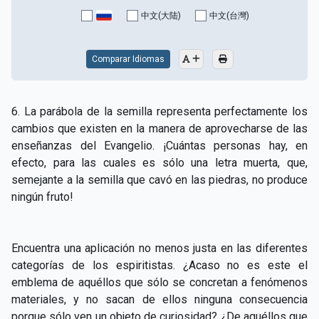
CAPÍTULO XV - Sin caridad no hay salvación
▸
中文(大陆)
中文(台灣)
CAPÍTULO XVI - No se puede servir a Dios y a las
▸
riquezas
Comparar Idiomas
CAPÍTULO XVII - Sed perfectos
▸
6. La parábola de la semilla representa perfectamente los
CAPÍTULO XVIII - Muchos son los llamados y pocos
▸
cambios que existen en la manera de aprovecharse de las
los escogidos
enseñanzas del Evangelio. ¡Cuántas personas hay, en
efecto, para las cuales es sólo una letra muerta, que,
CAPÍTULO XIX - La fe transporta las montañas
▸
semejante a la semilla que cavó en las piedras, no produce
CAPÍTULO XX - Los obreros de la última hora
▸
ningún fruto!
CAPÍTULO XXI - Habrá falsos Cristos y falsos
▸
profetas
Encuentra una aplicación no menos justa en las diferentes
categorías de los espiritistas. ¿Acaso no es este el
CAPÍTULO XXII - No separéis lo que Dios ha unido
▸
emblema de aquéllos que sólo se concretan a fenómenos
CAPÍTULO XXIII - Moral extraña
▸
materiales, y no sacan de ellos ninguna consecuencia
porque sólo ven un objeto de curiosidad? ¿De aquéllos que