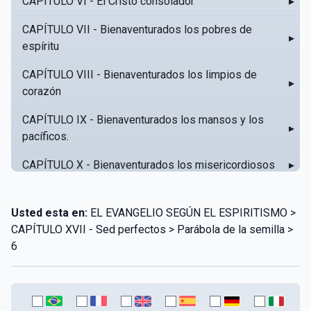
CAPÍTULO VI - El Cristo consolador
▸
CAPÍTULO VII - Bienaventurados los pobres de
▸
espíritu
CAPÍTULO VIII - Bienaventurados los limpios de
▸
corazón
CAPÍTULO IX - Bienaventurados los mansos y los
▸
pacíficos.
CAPÍTULO X - Bienaventurados los misericordiosos
▸
CAPÍTULO XI - Amar al prójimo como a sí mismo
▸
Usted esta en:
EL EVANGELIO SEGÚN EL ESPIRITISMO >
CAPÍTULO XII - Amad a vuestros enemigos
▸
CAPÍTULO XVII - Sed perfectos > Parábola de la semilla >
6
CAPÍTULO XIII - No sepa tu izquierda lo que hace tu
▸
derecha
CAPÍTULO XIV - Honra a tu padre y a tu madre
▸