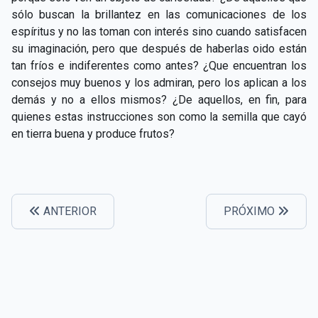
CAPÍTULO XXIV - No pongáis la lámpara debajo del
sólo buscan la brillantez en las comunicaciones de los
▸
celemín
espíritus y no las toman con interés sino cuando satisfacen
su imaginación, pero que después de haberlas oido están
CAPÍTULO XXV - Buscad y encontraréis
▸
tan fríos e indiferentes como antes? ¿Que encuentran los
consejos muy buenos y los admiran, pero los aplican a los
CAPÍTULO XXVI - Dad gratuitamente lo que recibís
▸
demás y no a ellos mismos? ¿De aquellos, en fin, para
gratuitamente
quienes estas instrucciones son como la semilla que cayó
CAPÍTULO XXVII - Pedid y se os dará
▸
en tierra buena y produce frutos?
CAPÍTULO XXVIII - Colección de oraciones
▸
espiritistas
ANTERIOR
PRÓXIMO