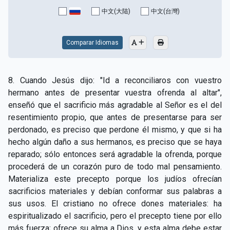
CAPÍTULO XV - Sin caridad no hay salvación
▸
中文(大陆)
中文(台灣)
CAPÍTULO XVI - No se puede servir a Dios y a las
▸
riquezas
Comparar Idiomas
CAPÍTULO XVII - Sed perfectos
▸
8. Cuando Jesús dijo: "Id a reconciliaros con vuestro
CAPÍTULO XVIII - Muchos son los llamados y pocos
▸
hermano antes de presentar vuestra ofrenda al altar",
los escogidos
enseñó que el sacrificio más agradable al Señor es el del
resentimiento propio, que antes de presentarse para ser
CAPÍTULO XIX - La fe transporta las montañas
▸
perdonado, es preciso que perdone él mismo, y que si ha
CAPÍTULO XX - Los obreros de la última hora
▸
hecho algún daño a sus hermanos, es preciso que se haya
reparado; sólo entonces será agradable la ofrenda, porque
CAPÍTULO XXI - Habrá falsos Cristos y falsos
procederá de un corazón puro de todo mal pensamiento.
▸
profetas
Materializa este precepto porque los judíos ofrecían
sacrificios materiales y debían conformar sus palabras a
CAPÍTULO XXII - No separéis lo que Dios ha unido
▸
sus usos. El cristiano no ofrece dones materiales: ha
CAPÍTULO XXIII - Moral extraña
▸
espiritualizado el sacrificio, pero el precepto tiene por ello
más fuerza; ofrece su alma a Dios, y esta alma debe estar