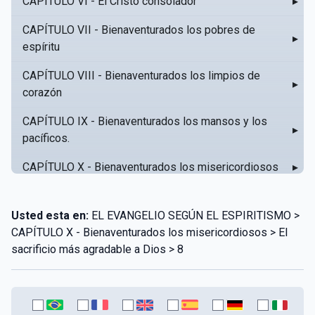
CAPÍTULO VI - El Cristo consolador
▸
CAPÍTULO VII - Bienaventurados los pobres de
▸
espíritu
CAPÍTULO VIII - Bienaventurados los limpios de
▸
corazón
CAPÍTULO IX - Bienaventurados los mansos y los
▸
pacíficos.
CAPÍTULO X - Bienaventurados los misericordiosos
▸
CAPÍTULO XI - Amar al prójimo como a sí mismo
▸
Usted esta en:
EL EVANGELIO SEGÚN EL ESPIRITISMO >
CAPÍTULO XII - Amad a vuestros enemigos
▸
CAPÍTULO X - Bienaventurados los misericordiosos > El
sacrificio más agradable a Dios > 8
CAPÍTULO XIII - No sepa tu izquierda lo que hace tu
▸
derecha
CAPÍTULO XIV - Honra a tu padre y a tu madre
▸