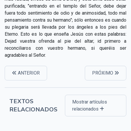
CAPÍTULO XXIV - No pongáis la lámpara debajo del
purificada; "entrando en el templo del Señor, debe dejar
▸
celemín
fuera todo sentimiento de odio y de animosidad, todo mal
pensamiento contra su hermano"; sólo entonces es cuando
CAPÍTULO XXV - Buscad y encontraréis
▸
su plegaria será llevada por los ángeles a los pies del
Eterno. Esto es lo que enseña Jesús con estas palabras:
CAPÍTULO XXVI - Dad gratuitamente lo que recibís
▸
Dejad vuestra ofrenda al pie del altar; id primero a
gratuitamente
reconciliaros con vuestro hermano, si queréis ser
CAPÍTULO XXVII - Pedid y se os dará
▸
agradables al Señor.
CAPÍTULO XXVIII - Colección de oraciones
▸
espiritistas
ANTERIOR
PRÓXIMO
TEXTOS
Mostrar artículos
RELACIONADOS
relacionados