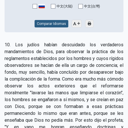
CAPÍTULO XV - Sin caridad no hay salvación
▸
中文(大陆)
中文(台灣)
CAPÍTULO XVI - No se puede servir a Dios y a las
▸
riquezas
Comparar Idiomas
CAPÍTULO XVII - Sed perfectos
▸
10. Los judíos habían descuidado los verdaderos
CAPÍTULO XVIII - Muchos son los llamados y pocos
▸
mandamientos de Dios, para observar la práctica de los
los escogidos
reglamentos establecidos por los hombres y cuyos rígidos
observadores se hacían de ella un cargo de conciencia; el
CAPÍTULO XIX - La fe transporta las montañas
▸
fondo, muy sencillo, había concluído por desaparecer bajo
CAPÍTULO XX - Los obreros de la última hora
▸
la complicación de la forma. Como era mucho más cómodo
observar los actos exteriores que el reformarse
CAPÍTULO XXI - Habrá falsos Cristos y falsos
moralmente "lavarse las manos que limpiarse el corazón",
▸
profetas
los hombres se engañaron a sí mismos, y se creían en paz
con Dios, porque se con formaban a esas prácticas
CAPÍTULO XXII - No separéis lo que Dios ha unido
▸
permaneciendo lo mismo que eran antes, porque se les
CAPÍTULO XXIII - Moral extraña
▸
enseñaba que Dios no pedía más. Por esto dijo el profeta;
"Y en vano me honran enseñando doctrinas y