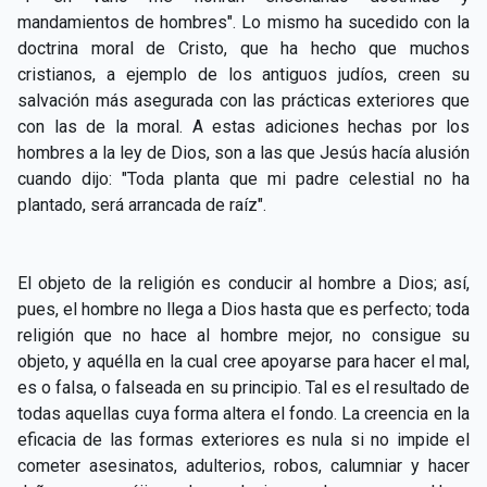
CAPÍTULO XXIV - No pongáis la lámpara debajo del
mandamientos de hombres". Lo mismo ha sucedido con la
▸
celemín
doctrina moral de Cristo, que ha hecho que muchos
cristianos, a ejemplo de los antiguos judíos, creen su
CAPÍTULO XXV - Buscad y encontraréis
▸
salvación más asegurada con las prácticas exteriores que
con las de la moral. A estas adiciones hechas por los
CAPÍTULO XXVI - Dad gratuitamente lo que recibís
▸
hombres a la ley de Dios, son a las que Jesús hacía alusión
gratuitamente
cuando dijo: "Toda planta que mi padre celestial no ha
CAPÍTULO XXVII - Pedid y se os dará
▸
plantado, será arrancada de raíz".
CAPÍTULO XXVIII - Colección de oraciones
▸
espiritistas
El objeto de la religión es conducir al hombre a Dios; así,
pues, el hombre no llega a Dios hasta que es perfecto; toda
religión que no hace al hombre mejor, no consigue su
objeto, y aquélla en la cual cree apoyarse para hacer el mal,
es o falsa, o falseada en su principio. Tal es el resultado de
todas aquellas cuya forma altera el fondo. La creencia en la
eficacia de las formas exteriores es nula si no impide el
cometer asesinatos, adulterios, robos, calumniar y hacer