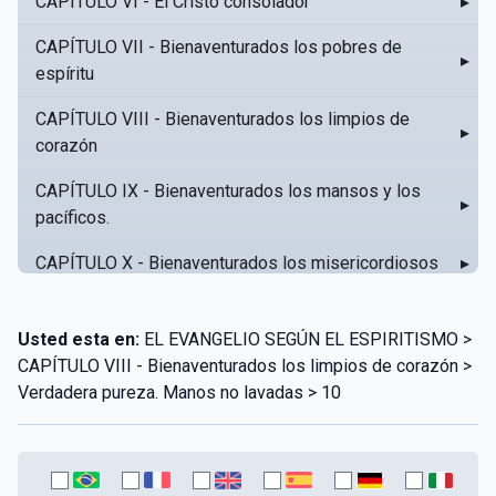
CAPÍTULO VI - El Cristo consolador
▸
CAPÍTULO VII - Bienaventurados los pobres de
▸
espíritu
CAPÍTULO VIII - Bienaventurados los limpios de
▸
corazón
CAPÍTULO IX - Bienaventurados los mansos y los
▸
pacíficos.
CAPÍTULO X - Bienaventurados los misericordiosos
▸
CAPÍTULO XI - Amar al prójimo como a sí mismo
▸
Usted esta en:
EL EVANGELIO SEGÚN EL ESPIRITISMO >
CAPÍTULO XII - Amad a vuestros enemigos
▸
CAPÍTULO VIII - Bienaventurados los limpios de corazón >
Verdadera pureza. Manos no lavadas > 10
CAPÍTULO XIII - No sepa tu izquierda lo que hace tu
▸
derecha
CAPÍTULO XIV - Honra a tu padre y a tu madre
▸