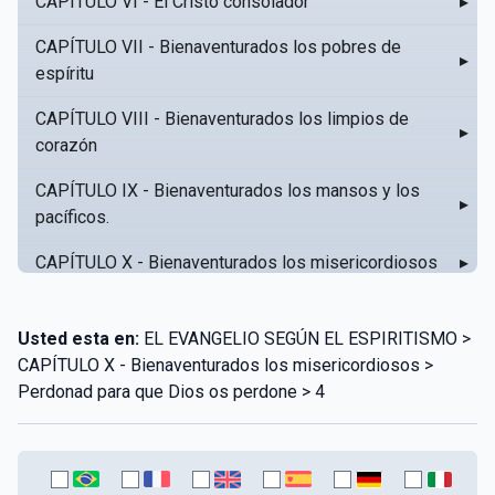
CAPÍTULO VI - El Cristo consolador
▸
CAPÍTULO VII - Bienaventurados los pobres de
▸
espíritu
CAPÍTULO VIII - Bienaventurados los limpios de
▸
corazón
CAPÍTULO IX - Bienaventurados los mansos y los
▸
pacíficos.
CAPÍTULO X - Bienaventurados los misericordiosos
▸
CAPÍTULO XI - Amar al prójimo como a sí mismo
▸
Usted esta en:
EL EVANGELIO SEGÚN EL ESPIRITISMO >
CAPÍTULO XII - Amad a vuestros enemigos
▸
CAPÍTULO X - Bienaventurados los misericordiosos >
Perdonad para que Dios os perdone > 4
CAPÍTULO XIII - No sepa tu izquierda lo que hace tu
▸
derecha
CAPÍTULO XIV - Honra a tu padre y a tu madre
▸