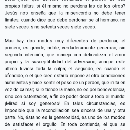
CAPÍTULO XXIV - No pongáis la lámpara debajo del
propias faltas, si él mismo no perdona las de los otros?
▸
celemín
Jesús nos enseña que la misericordia no debe tener
límites, cuando dice que debe perdonar-se al hermano, no
CAPÍTULO XXV - Buscad y encontraréis
▸
siete veces, sino setenta veces siete veces.
CAPÍTULO XXVI - Dad gratuitamente lo que recibís
▸
Mas hay dos modos muy diferentes de perdonar; el
gratuitamente
primero, es grande, noble, verdaderamente generoso, sin
CAPÍTULO XXVII - Pedid y se os dará
▸
segunda intención, que maneja con delicadeza el amor
propio y la susceptibilidad del adversario, aunque este
CAPÍTULO XXVIII - Colección de oraciones
▸
último tuviera toda la culpa; el segundo, es cuando el
espiritistas
ofendido, o el que cree estarlo impone al otro condiciones
humillantes y hace sentir el peso de un perdón, que irrita en
vez de calmar; si le tiende la mano, no es por benevolencia,
sino con ostentación, a fin de poder decir a todo el múndo:
¡Mirad si soy generoso! En tales circunstancias, es
imposible que la reconciliación sea sincera de una y otra
parte. No, ésta no es la generosidad, es uno de los modos
de satisfacer el orgullo. En toda contienda, el que se