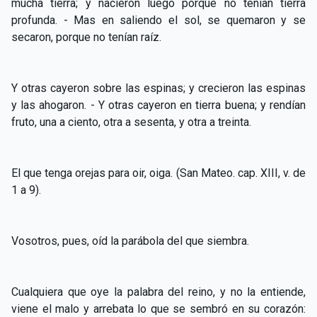
mucha tierra; y nacieron luego porque no tenían tierra
CAPÍTULO XXIV - No pongáis la lámpara debajo del
▸
profunda. - Mas en saliendo el sol, se quemaron y se
celemín
secaron, porque no tenían raíz.
CAPÍTULO XXV - Buscad y encontraréis
▸
CAPÍTULO XXVI - Dad gratuitamente lo que recibís
Y otras cayeron sobre las espinas; y crecieron las espinas
▸
gratuitamente
y las ahogaron. - Y otras cayeron en tierra buena; y rendían
fruto, una a ciento, otra a sesenta, y otra a treinta.
CAPÍTULO XXVII - Pedid y se os dará
▸
CAPÍTULO XXVIII - Colección de oraciones
▸
El que tenga orejas para oir, oiga. (San Mateo. cap. XIII, v. de
espiritistas
1 a 9).
Vosotros, pues, oíd la parábola del que siembra.
Cualquiera que oye la palabra del reino, y no la entiende,
viene el malo y arrebata lo que se sembró en su corazón: