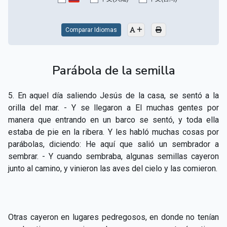
CAPÍTULO XV - Sin caridad no hay salvación
▸
CAPÍTULO XVI - No se puede servir a Dios y a las
Comparar Idiomas
▸
riquezas
CAPÍTULO XVII - Sed perfectos
▸
Parábola de la semilla
CAPÍTULO XVIII - Muchos son los llamados y pocos
▸
5. En aquel día saliendo Jesús de la casa, se sentó a la
los escogidos
orilla del mar. - Y se llegaron a El muchas gentes por
CAPÍTULO XIX - La fe transporta las montañas
▸
manera que entrando en un barco se sentó, y toda ella
estaba de pie en la ribera. Y les habló muchas cosas por
CAPÍTULO XX - Los obreros de la última hora
▸
parábolas, diciendo: He aquí que salió un sembrador a
sembrar. - Y cuando sembraba, algunas semillas cayeron
CAPÍTULO XXI - Habrá falsos Cristos y falsos
▸
junto al camino, y vinieron las aves del cielo y las comieron.
profetas
CAPÍTULO XXII - No separéis lo que Dios ha unido
▸
CAPÍTULO XXIII - Moral extraña
▸
Otras cayeron en lugares pedregosos, en donde no tenían