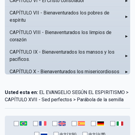
CAPÍTULO VI - El Cristo consolador
▸
CAPÍTULO VII - Bienaventurados los pobres de
▸
espíritu
CAPÍTULO VIII - Bienaventurados los limpios de
▸
corazón
CAPÍTULO IX - Bienaventurados los mansos y los
▸
pacíficos.
CAPÍTULO X - Bienaventurados los misericordiosos
▸
CAPÍTULO XI - Amar al prójimo como a sí mismo
▸
Usted esta en:
EL EVANGELIO SEGÚN EL ESPIRITISMO >
CAPÍTULO XII - Amad a vuestros enemigos
▸
CAPÍTULO XVII - Sed perfectos > Parábola de la semilla
CAPÍTULO XIII - No sepa tu izquierda lo que hace tu
▸
derecha
CAPÍTULO XIV - Honra a tu padre y a tu madre
▸
中文(大陆)
中文(台灣)