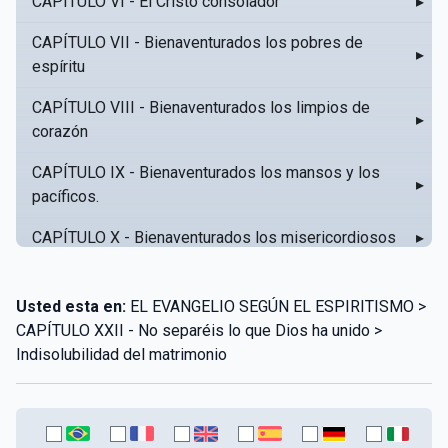
CAPÍTULO VI - El Cristo consolador
▸
CAPÍTULO VII - Bienaventurados los pobres de
▸
espíritu
CAPÍTULO VIII - Bienaventurados los limpios de
▸
corazón
CAPÍTULO IX - Bienaventurados los mansos y los
▸
pacíficos.
CAPÍTULO X - Bienaventurados los misericordiosos
▸
CAPÍTULO XI - Amar al prójimo como a sí mismo
▸
Usted esta en:
EL EVANGELIO SEGÚN EL ESPIRITISMO >
CAPÍTULO XII - Amad a vuestros enemigos
▸
CAPÍTULO XXII - No separéis lo que Dios ha unido >
Indisolubilidad del matrimonio
CAPÍTULO XIII - No sepa tu izquierda lo que hace tu
▸
derecha
CAPÍTULO XIV - Honra a tu padre y a tu madre
▸