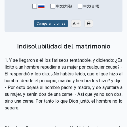
CAPÍTULO XV - Sin caridad no hay salvación
▸
中文(大陆)
中文(台灣)
CAPÍTULO XVI - No se puede servir a Dios y a las
▸
riquezas
Comparar Idiomas
CAPÍTULO XVII - Sed perfectos
▸
Indisolubilidad del matrimonio
CAPÍTULO XVIII - Muchos son los llamados y pocos
▸
los escogidos
1. Y se llegaron a él los fariseos tentándole, y diciendo: ¿Es
CAPÍTULO XIX - La fe transporta las montañas
▸
lícito a un hombre repudiar a su mujer por cualquier causa? -
El respondió y les dijo: ¿No habéis leído, que el que hizo al
CAPÍTULO XX - Los obreros de la última hora
▸
hombre desde el principio, macho y hembra los hizo? y dijo:
- Por esto dejará el hombre padre y madre, y se ayuntará a
CAPÍTULO XXI - Habrá falsos Cristos y falsos
▸
su mujer, y serán dos de una carne. - Así que ya no son dos,
profetas
sino una carne. Por tanto lo que Dios juntó, el hombre no lo
CAPÍTULO XXII - No separéis lo que Dios ha unido
▸
separe.
CAPÍTULO XXIII - Moral extraña
▸