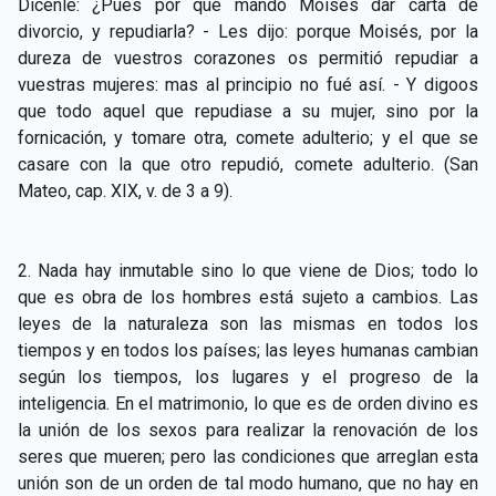
Dícenle: ¿Pues por qué mandó Moisés dar carta de
CAPÍTULO XXIV - No pongáis la lámpara debajo del
▸
divorcio, y repudiarla? - Les dijo: porque Moisés, por la
celemín
dureza de vuestros corazones os permitió repudiar a
vuestras mujeres: mas al principio no fué así. - Y digoos
CAPÍTULO XXV - Buscad y encontraréis
▸
que todo aquel que repudiase a su mujer, sino por la
CAPÍTULO XXVI - Dad gratuitamente lo que recibís
fornicación, y tomare otra, comete adulterio; y el que se
▸
gratuitamente
casare con la que otro repudió, comete adulterio. (San
Mateo, cap. XIX, v. de 3 a 9).
CAPÍTULO XXVII - Pedid y se os dará
▸
CAPÍTULO XXVIII - Colección de oraciones
▸
2. Nada hay inmutable sino lo que viene de Dios; todo lo
espiritistas
que es obra de los hombres está sujeto a cambios. Las
leyes de la naturaleza son las mismas en todos los
tiempos y en todos los países; las leyes humanas cambian
según los tiempos, los lugares y el progreso de la
inteligencia. En el matrimonio, lo que es de orden divino es
la unión de los sexos para realizar la renovación de los
seres que mueren; pero las condiciones que arreglan esta
unión son de un orden de tal modo humano, que no hay en