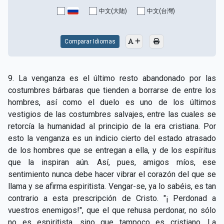
CAPÍTULO XV - Sin caridad no hay salvación
▸
中文(大陆)
中文(台灣)
CAPÍTULO XVI - No se puede servir a Dios y a las
▸
riquezas
Comparar Idiomas
CAPÍTULO XVII - Sed perfectos
▸
9. La venganza es el último resto abandonado por las
CAPÍTULO XVIII - Muchos son los llamados y pocos
▸
costumbres bárbaras que tienden a borrarse de entre los
los escogidos
hombres, así como el duelo es uno de los últimos
vestigios de las costumbres salvajes, entre las cuales se
CAPÍTULO XIX - La fe transporta las montañas
▸
retorcía la humanidad al principio de la era cristiana. Por
CAPÍTULO XX - Los obreros de la última hora
▸
esto la venganza es un indicio cierto del estado atrasado
de los hombres que se entregan a ella, y de los espíritus
CAPÍTULO XXI - Habrá falsos Cristos y falsos
que la inspiran aún. Así, pues, amigos míos, ese
▸
profetas
sentimiento nunca debe hacer vibrar el corazón del que se
llama y se afirma espiritista. Vengar-se, ya lo sabéis, es tan
CAPÍTULO XXII - No separéis lo que Dios ha unido
▸
contrario a esta prescripción de Cristo. "¡ Perdonad a
CAPÍTULO XXIII - Moral extraña
▸
vuestros enemigos!", que el que rehusa perdonar, no sólo
no es espiritista, sino que tampoco es cristiano. La