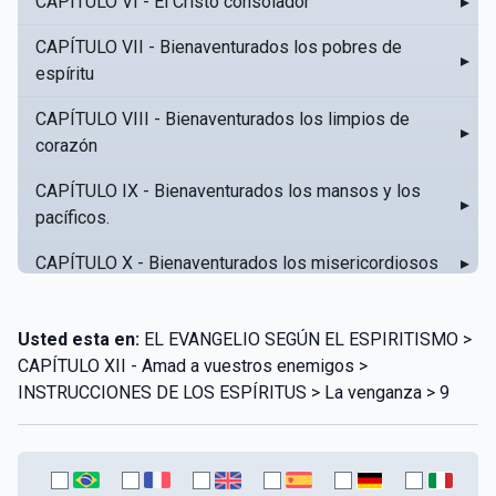
CAPÍTULO VI - El Cristo consolador
▸
CAPÍTULO VII - Bienaventurados los pobres de
▸
espíritu
CAPÍTULO VIII - Bienaventurados los limpios de
▸
corazón
CAPÍTULO IX - Bienaventurados los mansos y los
▸
pacíficos.
CAPÍTULO X - Bienaventurados los misericordiosos
▸
CAPÍTULO XI - Amar al prójimo como a sí mismo
▸
Usted esta en:
EL EVANGELIO SEGÚN EL ESPIRITISMO >
CAPÍTULO XII - Amad a vuestros enemigos
▸
CAPÍTULO XII - Amad a vuestros enemigos >
INSTRUCCIONES DE LOS ESPÍRITUS > La venganza > 9
CAPÍTULO XIII - No sepa tu izquierda lo que hace tu
▸
derecha
CAPÍTULO XIV - Honra a tu padre y a tu madre
▸