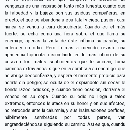
CAPÍTULO XXIV - No pongáis la lámpara debajo del
venganza es una inspiración tanto más funesta, cuanto que
▸
celemín
la falsedad y la bajeza son sus asiduas compañeras; en
efecto; el que se abandona a esa fatal y ciega pasión, casi
CAPÍTULO XXV - Buscad y encontraréis
▸
nunca se venga a cara descubierta. Cuando es el más
fuerte, se echa como una fiera sobre el que llama su
CAPÍTULO XXVI - Dad gratuitamente lo que recibís
▸
enemigo, apenas la vista de éste inflama su pasión, su
gratuitamente
cólera y su odio. Pero lo más a menudo, reviste una
CAPÍTULO XXVII - Pedid y se os dará
▸
apariencia hipócrita: disimulando en lo más íntimo de su
corazón los malos sentimientos que le animan, toma
CAPÍTULO XXVIII - Colección de oraciones
▸
caminos extraviados, sigue en la sombra a su enemigo, que
espiritistas
no abriga desconfianza, y espera el momento propicio para
herirle sin peligro; se oculta de él espiándole sin cesar: le
tiende lazos odiosos, y cuando tiene ocasión, derrama el
veneno en su copa. Cuando su odio no llega a tales
extremos, entonces le ataca en su honor y en sus afectos,
no retrocede ante la calumnia, y sus insinuaciones pérfidas,
hábilmente sembradas por todas partes, van
engrandeciéndose siguiendo su camino. Así es que, cuandu