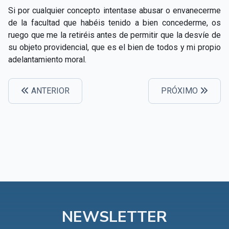
CAPÍTULO XXIV - No pongáis la lámpara debajo del
Si por cualquier concepto intentase abusar o envanecerme
▸
celemín
de la facultad que habéis tenido a bien concederme, os
ruego que me la retiréis antes de permitir que la desvíe de
CAPÍTULO XXV - Buscad y encontraréis
▸
su objeto providencial, que es el bien de todos y mi propio
adelantamiento moral.
CAPÍTULO XXVI - Dad gratuitamente lo que recibís
▸
gratuitamente
ANTERIOR
PRÓXIMO
CAPÍTULO XXVII - Pedid y se os dará
▸
CAPÍTULO XXVIII - Colección de oraciones
▸
espiritistas
NEWSLETTER