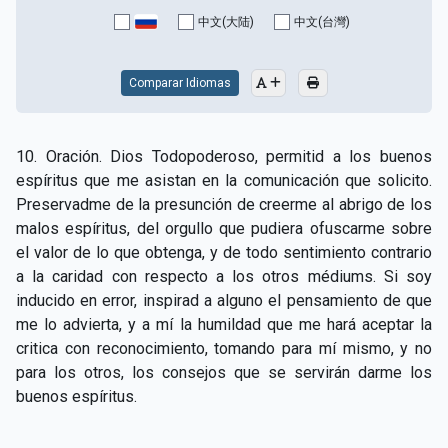
CAPÍTULO XV - Sin caridad no hay salvación
▸
中文(大陆)
中文(台灣)
CAPÍTULO XVI - No se puede servir a Dios y a las
▸
riquezas
Comparar Idiomas
CAPÍTULO XVII - Sed perfectos
▸
10. Oración. Dios Todopoderoso, permitid a los buenos
CAPÍTULO XVIII - Muchos son los llamados y pocos
▸
espíritus que me asistan en la comunicación que solicito.
los escogidos
Preservadme de la presunción de creerme al abrigo de los
malos espíritus, del orgullo que pudiera ofuscarme sobre
CAPÍTULO XIX - La fe transporta las montañas
▸
el valor de lo que obtenga, y de todo sentimiento contrario
CAPÍTULO XX - Los obreros de la última hora
▸
a la caridad con respecto a los otros médiums. Si soy
inducido en error, inspirad a alguno el pensamiento de que
CAPÍTULO XXI - Habrá falsos Cristos y falsos
me lo advierta, y a mí la humildad que me hará aceptar la
▸
profetas
critica con reconocimiento, tomando para mí mismo, y no
para los otros, los consejos que se servirán darme los
CAPÍTULO XXII - No separéis lo que Dios ha unido
▸
buenos espíritus.
CAPÍTULO XXIII - Moral extraña
▸