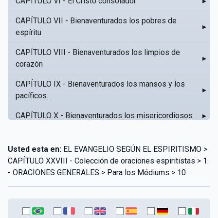
CAPÍTULO VI - El Cristo consolador
▸
CAPÍTULO VII - Bienaventurados los pobres de
▸
espíritu
CAPÍTULO VIII - Bienaventurados los limpios de
▸
corazón
CAPÍTULO IX - Bienaventurados los mansos y los
▸
pacíficos.
CAPÍTULO X - Bienaventurados los misericordiosos
▸
CAPÍTULO XI - Amar al prójimo como a sí mismo
▸
Usted esta en:
EL EVANGELIO SEGÚN EL ESPIRITISMO >
CAPÍTULO XII - Amad a vuestros enemigos
▸
CAPÍTULO XXVIII - Colección de oraciones espiritistas > 1.
- ORACIONES GENERALES > Para los Médiums > 10
CAPÍTULO XIII - No sepa tu izquierda lo que hace tu
▸
derecha
CAPÍTULO XIV - Honra a tu padre y a tu madre
▸