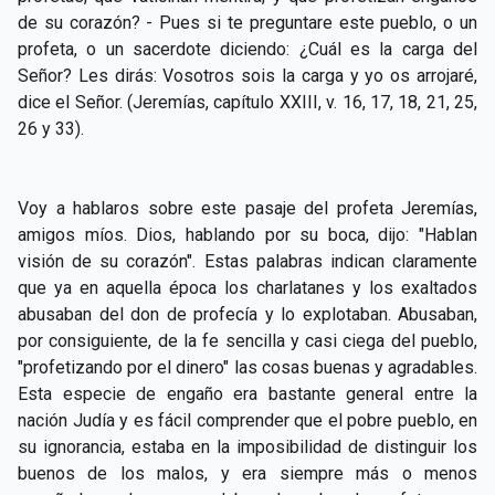
CAPÍTULO XXIV - No pongáis la lámpara debajo del
de su corazón? - Pues si te preguntare este pueblo, o un
▸
celemín
profeta, o un sacerdote diciendo: ¿Cuál es la carga del
Señor? Les dirás: Vosotros sois la carga y yo os arrojaré,
CAPÍTULO XXV - Buscad y encontraréis
▸
dice el Señor. (Jeremías, capítulo XXIII, v. 16, 17, 18, 21, 25,
26 y 33).
CAPÍTULO XXVI - Dad gratuitamente lo que recibís
▸
gratuitamente
CAPÍTULO XXVII - Pedid y se os dará
▸
Voy a hablaros sobre este pasaje del profeta Jeremías,
amigos míos. Dios, hablando por su boca, dijo: "Hablan
CAPÍTULO XXVIII - Colección de oraciones
▸
visión de su corazón". Estas palabras indican claramente
espiritistas
que ya en aquella época los charlatanes y los exaltados
abusaban del don de profecía y lo explotaban. Abusaban,
por consiguiente, de la fe sencilla
y casi ciega del pueblo,
"profetizando por el dinero" las cosas buenas y agradables.
Esta especie de engaño era bastante general entre la
nación Judía y es fácil comprender que el pobre pueblo, en
su ignorancia, estaba en la imposibilidad de distinguir los
buenos de los malos, y era siempre más o menos