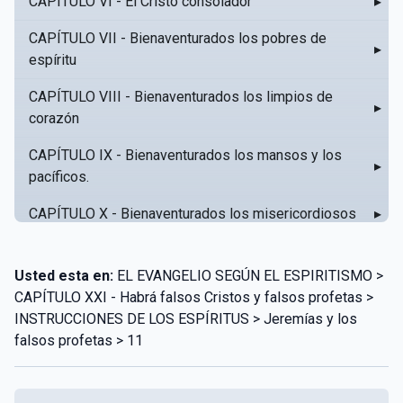
CAPÍTULO VI - El Cristo consolador
▸
CAPÍTULO VII - Bienaventurados los pobres de
▸
espíritu
CAPÍTULO VIII - Bienaventurados los limpios de
▸
corazón
CAPÍTULO IX - Bienaventurados los mansos y los
▸
pacíficos.
CAPÍTULO X - Bienaventurados los misericordiosos
▸
CAPÍTULO XI - Amar al prójimo como a sí mismo
▸
Usted esta en:
EL EVANGELIO SEGÚN EL ESPIRITISMO >
CAPÍTULO XII - Amad a vuestros enemigos
▸
CAPÍTULO XXI - Habrá falsos Cristos y falsos profetas >
INSTRUCCIONES DE LOS ESPÍRITUS > Jeremías y los
CAPÍTULO XIII - No sepa tu izquierda lo que hace tu
▸
falsos profetas > 11
derecha
CAPÍTULO XIV - Honra a tu padre y a tu madre
▸