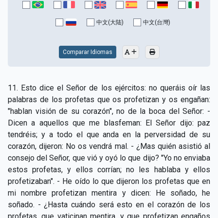
CAPÍTULO XV - Sin caridad no hay salvación
▸
中文(大陆)
中文(台灣)
CAPÍTULO XVI - No se puede servir a Dios y a las
▸
riquezas
Comparar Idiomas
CAPÍTULO XVII - Sed perfectos
▸
CAPÍTULO XVIII - Muchos son los llamados y pocos
▸
11. Esto dice el Señor de los ejércitos: no queráis oír las
los escogidos
palabras de los profetas que os profetizan y os engañan:
"hablan visión de su corazón", no de la boca del Señor: -
CAPÍTULO XIX - La fe transporta las montañas
▸
Dicen a aquellos que me blasfeman: El Señor dijo: paz
CAPÍTULO XX - Los obreros de la última hora
▸
tendréis; y a todo el que anda en la perversidad de su
corazón, dijeron: No os vendrá mal. - ¿Mas quién asistió al
CAPÍTULO XXI - Habrá falsos Cristos y falsos
consejo del Señor, que vió y oyó lo que dijo? "Yo no enviaba
▸
profetas
estos profetas, y ellos corrían; no les hablaba y ellos
profetizaban". - He oído lo que dijeron los profetas que en
CAPÍTULO XXII - No separéis lo que Dios ha unido
▸
mi nombre profetizan mentira y dicen: He soñado, he
CAPÍTULO XXIII - Moral extraña
▸
soñado. - ¿Hasta cuándo será esto en el corazón de los
profetas, que vaticinan mentira, y que profetizan engaños