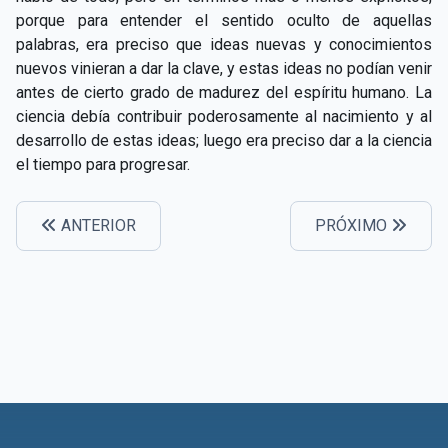
CAPÍTULO XXIV - No pongáis la lámpara debajo del
porque para entender el sentido oculto de aquellas
▸
celemín
palabras, era preciso que ideas nuevas y conocimientos
nuevos vinieran a dar la clave, y estas ideas no podían venir
CAPÍTULO XXV - Buscad y encontraréis
▸
antes de cierto grado de madurez del espíritu humano. La
ciencia debía contribuir poderosamente al nacimiento y al
CAPÍTULO XXVI - Dad gratuitamente lo que recibís
▸
desarrollo de estas ideas; luego era preciso dar a la ciencia
gratuitamente
el tiempo para progresar.
CAPÍTULO XXVII - Pedid y se os dará
▸
CAPÍTULO XXVIII - Colección de oraciones
ANTERIOR
PRÓXIMO
▸
espiritistas