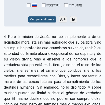
CAPÍTULO XV - Sin caridad no hay salvación
▸
中文(大陆)
中文(台灣)
CAPÍTULO XVI - No se puede servir a Dios y a las
▸
riquezas
Comparar Idiomas
CAPÍTULO XVII - Sed perfectos
▸
4. Pero la misión de Jesús no fué simplemente la de un
CAPÍTULO XVIII - Muchos son los llamados y pocos
▸
legislador moralista sin más autoridad que su palabra; vino
los escogidos
a cumplir las profecías que anunciaron su venida; recibía su
autoridad de la naturaleza excepcional de su espíritu y de
CAPÍTULO XIX - La fe transporta las montañas
▸
su visión divina, vino a enseñar a los hombres que la
CAPÍTULO XX - Los obreros de la última hora
▸
verdadera vida po está en la tierra, sino en el reino de los
cielos; a enseñarles el camino que conduce a ella, los
CAPÍTULO XXI - Habrá falsos Cristos y falsos
medios para reconciliarse con Dios, y hacer presentir la
▸
profetas
marcha de las cosas futuras, para el cumplimiento de los
destinos humanos. Sin embargo, no lo dijo todo, y sobre
CAPÍTULO XXII - No separéis lo que Dios ha unido
▸
muchos puntos se limitó a dejar el gérmen de verdades
CAPÍTULO XXIII - Moral extraña
▸
que El mismo declara que no podían ser comprendidas;
habló de todo, pero en términos más o menos explícitos,