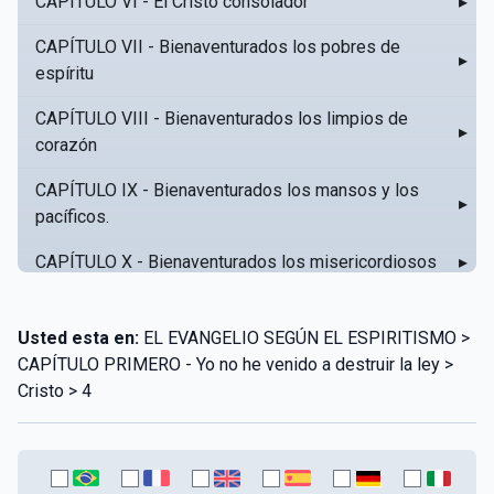
CAPÍTULO VI - El Cristo consolador
▸
CAPÍTULO VII - Bienaventurados los pobres de
▸
espíritu
CAPÍTULO VIII - Bienaventurados los limpios de
▸
corazón
CAPÍTULO IX - Bienaventurados los mansos y los
▸
pacíficos.
CAPÍTULO X - Bienaventurados los misericordiosos
▸
CAPÍTULO XI - Amar al prójimo como a sí mismo
▸
Usted esta en:
EL EVANGELIO SEGÚN EL ESPIRITISMO >
CAPÍTULO XII - Amad a vuestros enemigos
▸
CAPÍTULO PRIMERO - Yo no he venido a destruir la ley >
Cristo > 4
CAPÍTULO XIII - No sepa tu izquierda lo que hace tu
▸
derecha
CAPÍTULO XIV - Honra a tu padre y a tu madre
▸