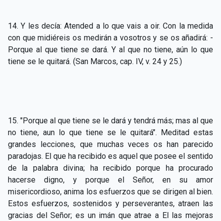
CAPÍTULO XXIV - No pongáis la lámpara debajo del
▸
celemín
14. Y les decía: Atended a lo que vais a oir. Con la medida
con que midiéreis os medirán a vosotros y se os añadirá: -
CAPÍTULO XXV - Buscad y encontraréis
▸
Porque al que tiene se dará. Y al que no tiene, aún lo que
CAPÍTULO XXVI - Dad gratuitamente lo que recibís
tiene se le quitará. (San Marcos, cap. IV, v. 24 y 25.)
▸
gratuitamente
CAPÍTULO XXVII - Pedid y se os dará
▸
CAPÍTULO XXVIII - Colección de oraciones
▸
15. "Porque al que tiene se le dará y tendrá más; mas al que
espiritistas
no tiene, aun lo que tiene se le quitará". Meditad estas
grandes lecciones, que muchas veces os han parecido
paradojas. El que ha recibido es aquel
que posee el sentido
de la palabra divina; ha recibido porque ha procurado
hacerse digno, y porque el Señor, en su amor
misericordioso, anima los esfuerzos que se dirigen al bien.
Estos esfuerzos, sostenidos y perseverantes, atraen las
gracias del Señor; es un imán que atrae a El las mejoras