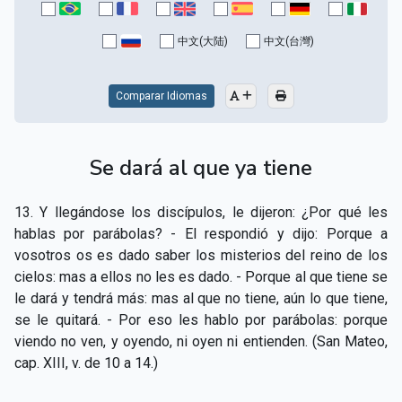
CAPÍTULO XV - Sin caridad no hay salvación
▸
中文(大陆)
中文(台灣)
CAPÍTULO XVI - No se puede servir a Dios y a las
▸
riquezas
Comparar Idiomas
CAPÍTULO XVII - Sed perfectos
▸
CAPÍTULO XVIII - Muchos son los llamados y pocos
▸
Se dará al que ya tiene
los escogidos
CAPÍTULO XIX - La fe transporta las montañas
▸
13. Y llegándose los discípulos, le dijeron: ¿Por qué les
hablas por parábolas? - El respondió y dijo: Porque a
CAPÍTULO XX - Los obreros de la última hora
▸
vosotros os es dado saber los misterios del reino de los
cielos: mas a ellos no les es dado. - Porque al que tiene se
CAPÍTULO XXI - Habrá falsos Cristos y falsos
▸
le dará y tendrá más: mas al que no tiene, aún lo que tiene,
profetas
se le quitará. - Por eso les hablo por parábolas: porque
CAPÍTULO XXII - No separéis lo que Dios ha unido
▸
viendo no ven, y oyendo, ni oyen ni entienden. (San Mateo,
cap. XIII, v. de 10 a 14.)
CAPÍTULO XXIII - Moral extraña
▸