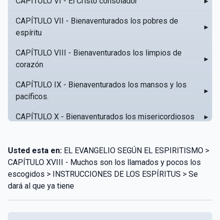
CAPÍTULO VI - El Cristo consolador
▸
CAPÍTULO VII - Bienaventurados los pobres de
▸
espíritu
CAPÍTULO VIII - Bienaventurados los limpios de
▸
corazón
CAPÍTULO IX - Bienaventurados los mansos y los
▸
pacíficos.
CAPÍTULO X - Bienaventurados los misericordiosos
▸
CAPÍTULO XI - Amar al prójimo como a sí mismo
▸
Usted esta en:
EL EVANGELIO SEGÚN EL ESPIRITISMO >
CAPÍTULO XII - Amad a vuestros enemigos
▸
CAPÍTULO XVIII - Muchos son los llamados y pocos los
escogidos > INSTRUCCIONES DE LOS ESPÍRITUS > Se
CAPÍTULO XIII - No sepa tu izquierda lo que hace tu
▸
dará al que ya tiene
derecha
CAPÍTULO XIV - Honra a tu padre y a tu madre
▸