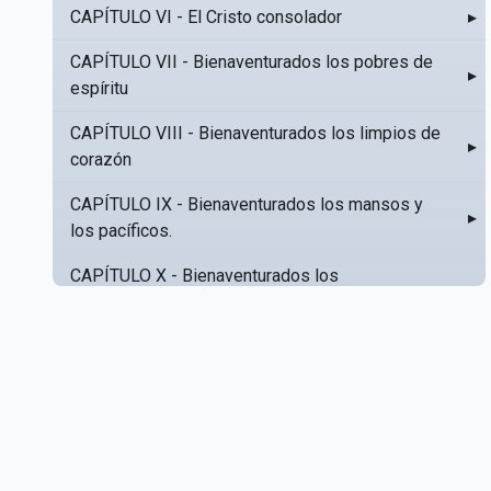
CAPÍTULO VI - El Cristo consolador
▸
CAPÍTULO VII - Bienaventurados los pobres de
▸
espíritu
CAPÍTULO VIII - Bienaventurados los limpios de
▸
corazón
CAPÍTULO IX - Bienaventurados los mansos y
▸
los pacíficos.
CAPÍTULO X - Bienaventurados los
▸
misericordiosos
CAPÍTULO XI - Amar al prójimo como a sí mismo
▸
CAPÍTULO XII - Amad a vuestros enemigos
▸
CAPÍTULO XIII - No sepa tu izquierda lo que hace
▸
tu derecha