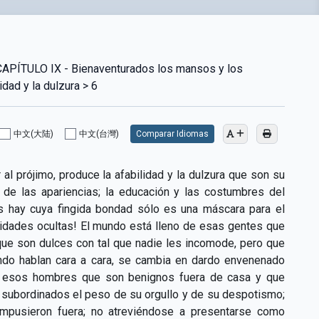
ÍTULO IX - Bienaventurados los mansos y los
ad y la dulzura > 6
中文(大陆)
中文(台灣)
Comparar Idiomas
al prójimo, produce la afabilidad y la dulzura que son su
de las apariencias; la educación y las costumbres del
s hay cuya fingida bondad sólo es una máscara para el
rmidades ocultas! El mundo está lleno de esas gentes que
"que son dulces con tal que nadie les incomode, pero que
ando hablan cara a cara, se cambia en dardo envenenado
n esos hombres que son benignos fuera de casa y que
us subordinados el peso de su orgullo y de su despotismo;
impusieron fuera; no atreviéndose a presentarse como