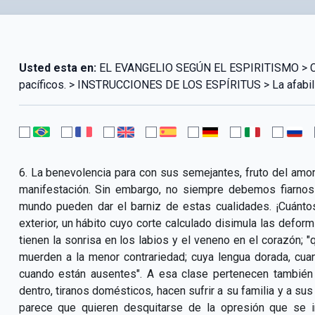
Usted esta en:
EL EVANGELIO SEGÚN EL ESPIRITISMO > CAP
pacíficos. > INSTRUCCIONES DE LOS ESPÍRITUS > La afabilid
6. La benevolencia para con sus semejantes, fruto del amor 
manifestación. Sin embargo, no siempre debemos fiarnos 
mundo pueden dar el barniz de estas cualidades. ¡Cuánto
exterior, un hábito cuyo corte calculado disimula las defo
tienen la sonrisa en los labios y el veneno en el corazón; 
muerden a la menor contrariedad; cuya lengua dorada, cu
cuando están ausentes". A esa clase pertenecen tambié
dentro, tiranos domésticos, hacen sufrir a su familia y a s
parece que quieren desquitarse de la opresión que se 