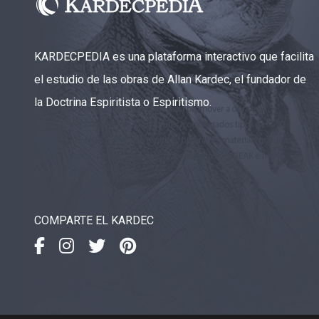
CAPÍTULO XXIII - Moral extraña
▸
CAPÍTULO XXIV - No pongáis la lámpara debajo
KARDECPEDIA es una plataforma interactivo que facilita
▸
del celemín
el estudio de las obras de Allan Kardec, el fundador de
CAPÍTULO XXV - Buscad y encontraréis
▸
la Doctrina Espiritista o Espiritismo.
CAPÍTULO XXVI - Dad gratuitamente lo que
▸
recibís gratuitamente
CAPÍTULO XXVII - Pedid y se os dará
▸
CAPÍTULO XXVIII - Colección de oraciones
▸
COMPARTE EL KARDEC
espiritistas