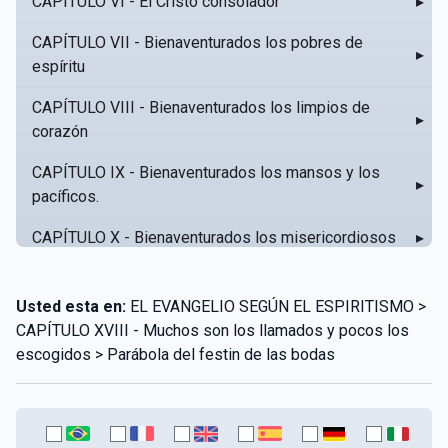
CAPÍTULO VI - El Cristo consolador
▸
CAPÍTULO VII - Bienaventurados los pobres de
▸
espíritu
CAPÍTULO VIII - Bienaventurados los limpios de
▸
corazón
CAPÍTULO IX - Bienaventurados los mansos y los
▸
pacíficos.
CAPÍTULO X - Bienaventurados los misericordiosos
▸
CAPÍTULO XI - Amar al prójimo como a sí mismo
▸
Usted esta en:
EL EVANGELIO SEGÚN EL ESPIRITISMO >
CAPÍTULO XII - Amad a vuestros enemigos
▸
CAPÍTULO XVIII - Muchos son los llamados y pocos los
escogidos > Parábola del festin de las bodas
CAPÍTULO XIII - No sepa tu izquierda lo que hace tu
▸
derecha
CAPÍTULO XIV - Honra a tu padre y a tu madre
▸