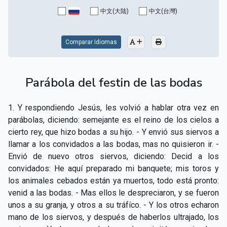
CAPÍTULO XV - Sin caridad no hay salvación
▸
中文(大陆)
中文(台灣)
CAPÍTULO XVI - No se puede servir a Dios y a las
▸
riquezas
Comparar Idiomas
CAPÍTULO XVII - Sed perfectos
▸
Parábola del festin de las bodas
CAPÍTULO XVIII - Muchos son los llamados y pocos
▸
los escogidos
1. Y respondiendo Jesús, les volvió a hablar otra vez en
CAPÍTULO XIX - La fe transporta las montañas
▸
parábolas, diciendo: semejante es el reino de los cielos a
cierto rey, que hizo bodas a su hijo. - Y envió sus siervos a
CAPÍTULO XX - Los obreros de la última hora
▸
llamar a los convidados a las bodas, mas no quisieron ir. -
Envió de nuevo otros siervos, diciendo: Decid a los
CAPÍTULO XXI - Habrá falsos Cristos y falsos
▸
convidados: He aquí preparado mi banquete; mis toros y
profetas
los animales cebados están ya muertos, todo está pronto:
CAPÍTULO XXII - No separéis lo que Dios ha unido
▸
venid a las bodas. - Mas ellos le despreciaron, y se fueron
unos a su granja, y otros a su tráfíco. - Y los otros echaron
CAPÍTULO XXIII - Moral extraña
▸
mano de los siervos, y después de haberlos ultrajado, los