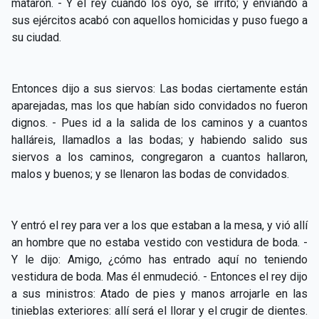
mataron. - Y el rey cuando los oyó, se irritó; y enviando a
CAPÍTULO XXIV - No pongáis la lámpara debajo del
▸
sus ejércitos acabó con aquellos homicidas y puso fuego a
celemín
su ciudad.
CAPÍTULO XXV - Buscad y encontraréis
▸
CAPÍTULO XXVI - Dad gratuitamente lo que recibís
Entonces dijo a sus siervos: Las bodas ciertamente están
▸
gratuitamente
aparejadas, mas los que habían sido convidados no fueron
dignos. - Pues id a la salida de los caminos y a cuantos
CAPÍTULO XXVII - Pedid y se os dará
▸
halláreis, llamadlos a las bodas; y habiendo salido sus
siervos a los caminos, congregaron a cuantos hallaron,
CAPÍTULO XXVIII - Colección de oraciones
▸
malos y buenos; y se llenaron las bodas de convidados.
espiritistas
Y entró el rey para ver a los que estaban a la mesa, y vió allí
an hombre que no estaba vestido con vestidura de boda. -
Y le dijo: Amigo, ¿cómo has entrado aquí no teniendo
vestidura de boda. Mas él enmudeció. - Entonces el rey dijo
a sus ministros: Atado de pies y manos arrojarle en las
tinieblas exteriores: allí será el llorar y el crugir de dientes.