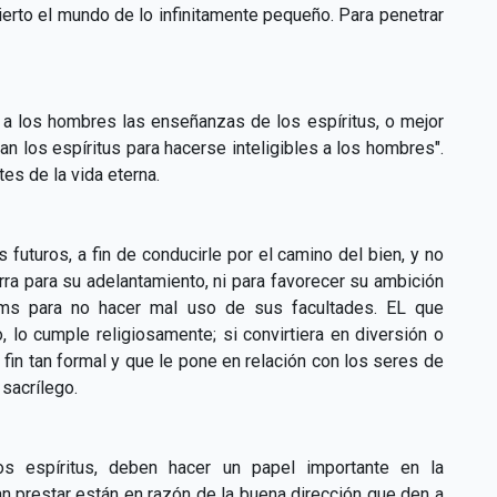
erto el mundo de lo infinitamente pequeño. Para penetrar
 a los hombres las enseñanzas de los espíritus, o mejor
n los espíritus para hacerse inteligibles a los hombres".
tes de la vida eterna.
 futuros, a fin de conducirle por el camino del bien, y no
erra para su adelantamiento, ni para favorecer su ambición
ums para no hacer mal uso de sus facultades. EL que
lo cumple religiosamente; si convirtiera en diversión o
 fin tan formal y que le pone en relación con los seres de
 sacrílego.
 espíritus, deben hacer un papel importante en la
n prestar están en razón de la buena dirección que den a