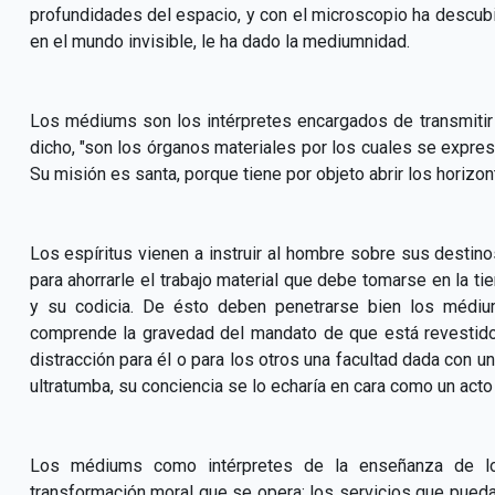
profundidades del espacio, y con el microscopio ha descubi
en el mundo invisible, le ha dado la mediumnidad.
Los médiums son los intérpretes encargados de transmitir
dicho, "son los órganos materiales por los cuales se expresa
Su misión es santa, porque tiene por objeto abrir los horizon
Los espíritus vienen a instruir al hombre sobre sus destinos
para ahorrarle el trabajo material que debe tomarse en la ti
y su codicia. De ésto deben penetrarse bien los médi
comprende la gravedad del mandato de que está revestido, 
distracción para él o para los otros una facultad dada con un
ultratumba, su conciencia se lo echaría en cara como un acto
Los médiums como intérpretes de la enseñanza de los
transformación moral que se opera; los servicios que pueda