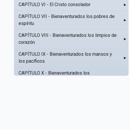
CAPÍTULO VI - El Cristo consolador
▸
CAPÍTULO VII - Bienaventurados los pobres de
▸
espíritu
CAPÍTULO VIII - Bienaventurados los limpios de
▸
corazón
CAPÍTULO IX - Bienaventurados los mansos y
▸
los pacíficos.
CAPÍTULO X - Bienaventurados los
▸
misericordiosos
CAPÍTULO XI - Amar al prójimo como a sí mismo
▸
CAPÍTULO XII - Amad a vuestros enemigos
▸
CAPÍTULO XIII - No sepa tu izquierda lo que hace
▸
tu derecha