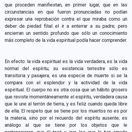
CAPÍTULO XXIV - No pongáis la lámpara debajo del
que proceden manifiestan, en primer lugar, que en las
▸
celemín
circunstancias en que fueron pronunciadas no podían
expresar una reprobación contra el que miraba como un
CAPÍTULO XXV - Buscad y encontraréis
▸
deber de piedad filial el ir a enterrar a su padre; pero
encierran un sentido profundo que sólo un conocimiento
CAPÍTULO XXVI - Dad gratuitamente lo que recibís
▸
más completo de la vida espiritual podía hacer comprender.
gratuitamente
CAPÍTULO XXVII - Pedid y se os dará
▸
En efecto: la vida espiritual es la vida verdadera, es la vida
CAPÍTULO XXVIII - Colección de oraciones
normal del espíritu; su existencia terrestre sólo es
▸
espiritistas
transitoria y pasajera; es una especie de muerte si se la
compara con el esplendor y la actividad de la vida
espiritual. El cuerpo no es otra cosa que un hábito grosero
que reviste momentáneamente el espíritu, verdadera causa
que le une al terrón de tierra, y es feliz cuando queda libre
de ella. El respeto que se tiene
por los muertos no es por
la materia, sino por el recuerdo del espíritu ausente; es
análogo al que se tiene por los objetos que le