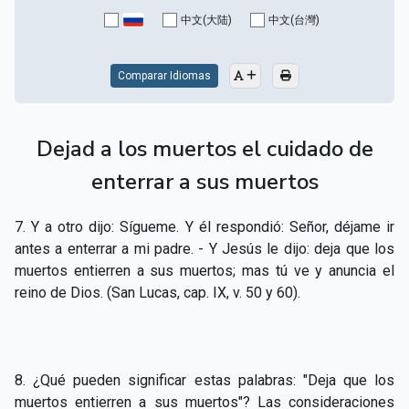
CAPÍTULO XV - Sin caridad no hay salvación
▸
中文(大陆)
中文(台灣)
CAPÍTULO XVI - No se puede servir a Dios y a las
▸
riquezas
Comparar Idiomas
CAPÍTULO XVII - Sed perfectos
▸
Dejad a los muertos el cuidado de
CAPÍTULO XVIII - Muchos son los llamados y pocos
▸
los escogidos
enterrar a sus muertos
CAPÍTULO XIX - La fe transporta las montañas
▸
7. Y a otro dijo: Sígueme. Y él respondió: Señor, déjame ir
CAPÍTULO XX - Los obreros de la última hora
▸
antes a enterrar a mi padre. - Y Jesús le dijo: deja que los
muertos entierren a sus muertos; mas tú ve y anuncia el
CAPÍTULO XXI - Habrá falsos Cristos y falsos
reino de Dios. (San Lucas, cap. IX, v. 50 y 60).
▸
profetas
CAPÍTULO XXII - No separéis lo que Dios ha unido
▸
8. ¿Qué pueden significar estas palabras: "Deja que los
CAPÍTULO XXIII - Moral extraña
▸
muertos entierren a sus muertos"? Las consideraciones