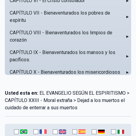
CAPÍTULO VI - El Cristo consolador
▸
CAPÍTULO VII - Bienaventurados los pobres de
▸
espíritu
CAPÍTULO VIII - Bienaventurados los limpios de
▸
corazón
CAPÍTULO IX - Bienaventurados los mansos y los
▸
pacíficos.
CAPÍTULO X - Bienaventurados los misericordiosos
▸
CAPÍTULO XI - Amar al prójimo como a sí mismo
▸
Usted esta en:
EL EVANGELIO SEGÚN EL ESPIRITISMO >
CAPÍTULO XII - Amad a vuestros enemigos
▸
CAPÍTULO XXIII - Moral extraña > Dejad a los muertos el
cuidado de enterrar a sus muertos
CAPÍTULO XIII - No sepa tu izquierda lo que hace tu
▸
derecha
CAPÍTULO XIV - Honra a tu padre y a tu madre
▸