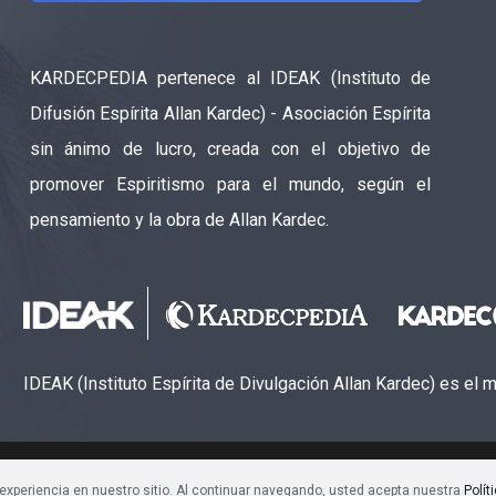
KARDECPEDIA pertenece al IDEAK (Instituto de
Difusión Espírita Allan Kardec) - Asociación Espírita
sin ánimo de lucro, creada con el objetivo de
promover Espiritismo para el mundo, según el
pensamiento y la obra de Allan Kardec.
IDEAK (Instituto Espírita de Divulgación Allan Kardec) es el
ão Espírita Allan Kardec (CNPJ: 28.283.924/0001-61)
experiencia en nuestro sitio. Al continuar navegando, usted acepta nuestra
Polít