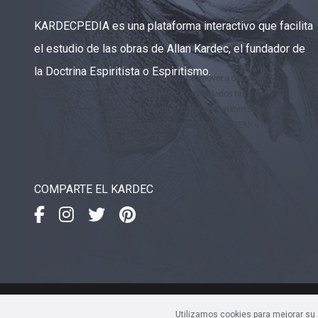
CAPÍTULO XXIII - Moral extraña
▸
KARDECPEDIA es una plataforma interactivo que facilita
el estudio de las obras de Allan Kardec, el fundador de
CAPÍTULO XXIV - No pongáis la lámpara debajo
▸
del celemín
la Doctrina Espiritista o Espiritismo.
CAPÍTULO XXV - Buscad y encontraréis
▸
CAPÍTULO XXVI - Dad gratuitamente lo que
▸
recibís gratuitamente
CAPÍTULO XXVII - Pedid y se os dará
▸
COMPARTE EL KARDEC
CAPÍTULO XXVIII - Colección de oraciones
▸
espiritistas
IDEAK
- Instituto de Divulgaç
Utilizamos cookies para mejorar su 