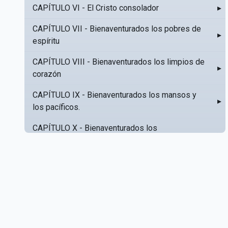
CAPÍTULO VI - El Cristo consolador
▸
CAPÍTULO VII - Bienaventurados los pobres de
▸
espíritu
CAPÍTULO VIII - Bienaventurados los limpios de
▸
corazón
CAPÍTULO IX - Bienaventurados los mansos y
▸
los pacíficos.
CAPÍTULO X - Bienaventurados los
▸
misericordiosos
CAPÍTULO XI - Amar al prójimo como a sí mismo
▸
CAPÍTULO XII - Amad a vuestros enemigos
▸
CAPÍTULO XIII - No sepa tu izquierda lo que hace
▸
tu derecha