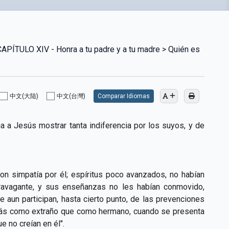
TULO XIV - Honra a tu padre y a tu madre > Quién es
中文(大陆)
中文(台灣)
Comparar Idiomas
a a Jesús mostrar tanta indiferencia por los suyos, y de
on simpatía por él; espíritus poco avanzados, no habían
travagante, y sus enseñanzas no les habían conmovido,
 aun participan, hasta cierto punto, de las prevenciones
 más como extraño que como hermano, cuando se presenta
ue no creían en él".