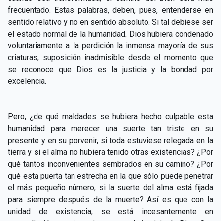
CAPÍTULO XXIV - No pongáis la lámpara debajo del
frecuentado. Estas palabras, deben, pues, entenderse en
▸
celemín
sentido relativo y no en sentido absoluto. Si tal debiese ser
el estado normal de la humanidad, Dios hubiera condenado
CAPÍTULO XXV - Buscad y encontraréis
▸
voluntariamente a la perdición la inmensa mayoría de sus
criaturas; suposición inadmisible desde el momento que
CAPÍTULO XXVI - Dad gratuitamente lo que recibís
▸
se reconoce que Dios es la justicia y la bondad por
gratuitamente
excelencia.
CAPÍTULO XXVII - Pedid y se os dará
▸
CAPÍTULO XXVIII - Colección de oraciones
▸
Pero, ¿de qué maldades se hubiera hecho culpable esta
espiritistas
humanidad para merecer una suerte tan triste en su
presente y en su porvenir, si toda estuviese relegada en la
tierra y si el alma no hubiera tenido otras existencias? ¿Por
qué tantos inconvenientes sembrados en su camino? ¿Por
qué esta puerta tan estrecha en la que sólo puede penetrar
el más pequeño número, si la suerte del alma está fijada
para siempre después de la muerte? Así es que con la
unidad de existencia, se está incesantemente en