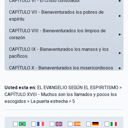
CAPÍTULO VI - El Cristo consolador
▸
CAPÍTULO VII - Bienaventurados los pobres de
▸
espíritu
CAPÍTULO VIII - Bienaventurados los limpios de
▸
corazón
CAPÍTULO IX - Bienaventurados los mansos y los
▸
pacíficos.
CAPÍTULO X - Bienaventurados los misericordiosos
▸
CAPÍTULO XI - Amar al prójimo como a sí mismo
▸
Usted esta en:
EL EVANGELIO SEGÚN EL ESPIRITISMO >
CAPÍTULO XII - Amad a vuestros enemigos
▸
CAPÍTULO XVIII - Muchos son los llamados y pocos los
escogidos > La puerta estrecha > 5
CAPÍTULO XIII - No sepa tu izquierda lo que hace tu
▸
derecha
CAPÍTULO XIV - Honra a tu padre y a tu madre
▸