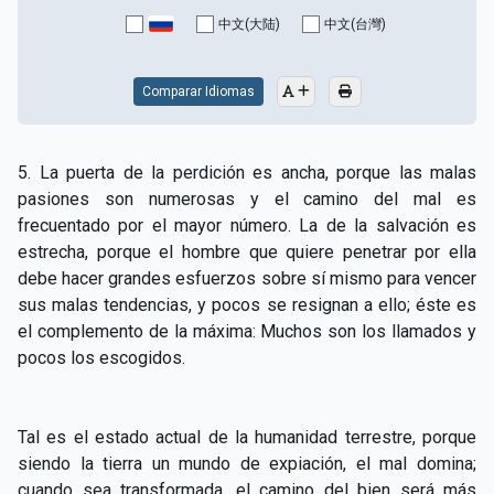
CAPÍTULO XV - Sin caridad no hay salvación
▸
中文(大陆)
中文(台灣)
CAPÍTULO XVI - No se puede servir a Dios y a las
▸
riquezas
Comparar Idiomas
CAPÍTULO XVII - Sed perfectos
▸
5. La puerta de la perdición es ancha, porque las malas
CAPÍTULO XVIII - Muchos son los llamados y pocos
▸
pasiones son numerosas y el camino del mal es
los escogidos
frecuentado por el mayor número. La de la salvación es
estrecha, porque el hombre que quiere penetrar por ella
CAPÍTULO XIX - La fe transporta las montañas
▸
debe hacer grandes esfuerzos sobre sí mismo para vencer
CAPÍTULO XX - Los obreros de la última hora
▸
sus malas tendencias, y pocos se resignan a ello; éste es
el complemento de la máxima: Muchos son los llamados y
CAPÍTULO XXI - Habrá falsos Cristos y falsos
pocos los escogidos.
▸
profetas
CAPÍTULO XXII - No separéis lo que Dios ha unido
▸
Tal es el estado actual de la humanidad terrestre, porque
CAPÍTULO XXIII - Moral extraña
▸
siendo la tierra un mundo de expiación, el mal domina;
cuando sea transformada, el camino del bien será más