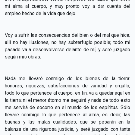
CAPÍTULO XXIV - No pongáis la lámpara debajo del
mi alma al cuerpo, y muy pronto voy a dar cuenta del
▸
celemín
empleo hecho de la vida que dejo.
CAPÍTULO XXV - Buscad y encontraréis
▸
Voy a sufrir las consecuencias del bien o del mal que hice;
CAPÍTULO XXVI - Dad gratuitamente lo que recibís
▸
allí no hay ilusiones, no hay subterfugio posible; todo mi
gratuitamente
pasado va a desenvolverse delante de mí, y seré juzgado
CAPÍTULO XXVII - Pedid y se os dará
▸
según mis obras.
CAPÍTULO XXVIII - Colección de oraciones
▸
espiritistas
Nada me llevaré conmigo de los bienes de la tierra:
honores, riquezas, satisfacciones de vanidad y orgullo,
todo lo que pertenece al cuerpo, en fin, va a quedar aquí en
la tierra; ni el menor átomo me seguirá y nada de todo esto
me servirá de socorro en el mundo de los espíritus. Sólo
llevaré conmigo lo que pertenece al alma, es decir, las
buenas y las malas cualidades, que se pesarán en la
balanza de una rigurosa justicia, y seré juzgado con tanta