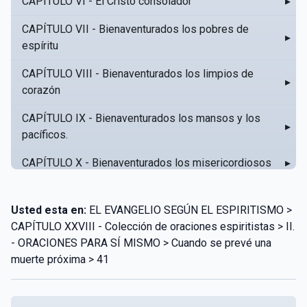
CAPÍTULO VI - El Cristo consolador
▸
CAPÍTULO VII - Bienaventurados los pobres de
▸
espíritu
CAPÍTULO VIII - Bienaventurados los limpios de
▸
corazón
CAPÍTULO IX - Bienaventurados los mansos y los
▸
pacíficos.
CAPÍTULO X - Bienaventurados los misericordiosos
▸
CAPÍTULO XI - Amar al prójimo como a sí mismo
▸
Usted esta en:
EL EVANGELIO SEGÚN EL ESPIRITISMO >
CAPÍTULO XII - Amad a vuestros enemigos
▸
CAPÍTULO XXVIII - Colección de oraciones espiritistas > II.
- ORACIONES PARA SÍ MISMO > Cuando se prevé una
CAPÍTULO XIII - No sepa tu izquierda lo que hace tu
▸
muerte próxima > 41
derecha
CAPÍTULO XIV - Honra a tu padre y a tu madre
▸