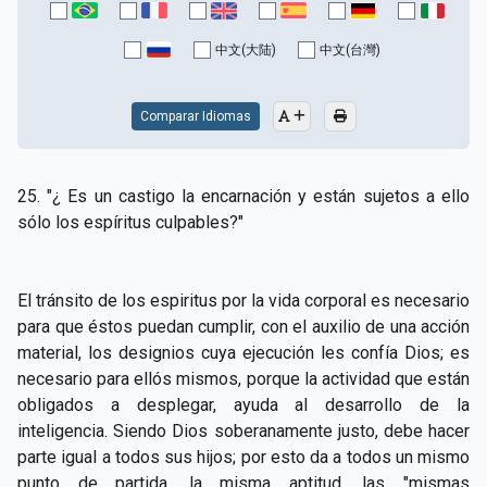
CAPÍTULO XV - Sin caridad no hay salvación
▸
中文(大陆)
中文(台灣)
CAPÍTULO XVI - No se puede servir a Dios y a las
▸
riquezas
Comparar Idiomas
CAPÍTULO XVII - Sed perfectos
▸
CAPÍTULO XVIII - Muchos son los llamados y pocos
▸
25. "¿ Es un castigo la encarnación y están sujetos a ello
los escogidos
sólo los espíritus culpables?"
CAPÍTULO XIX - La fe transporta las montañas
▸
CAPÍTULO XX - Los obreros de la última hora
▸
El tránsito de los espiritus por la vida corporal es necesario
para que éstos puedan cumplir, con el auxilio de una acción
CAPÍTULO XXI - Habrá falsos Cristos y falsos
material, los designios cuya ejecución les confía Dios; es
▸
profetas
necesario para ellós mismos, porque la actividad que están
obligados a desplegar, ayuda al desarrollo de la
CAPÍTULO XXII - No separéis lo que Dios ha unido
▸
inteligencia. Siendo Dios soberanamente justo, debe hacer
CAPÍTULO XXIII - Moral extraña
▸
parte igual a todos sus hijos; por esto da a todos un mismo
punto de partida, la misma aptitud, las "mismas