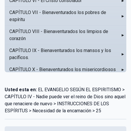
CAPÍTULO VI - El Cristo consolador
▸
CAPÍTULO VII - Bienaventurados los pobres de
▸
espíritu
CAPÍTULO VIII - Bienaventurados los limpios de
▸
corazón
CAPÍTULO IX - Bienaventurados los mansos y los
▸
pacíficos.
CAPÍTULO X - Bienaventurados los misericordiosos
▸
CAPÍTULO XI - Amar al prójimo como a sí mismo
▸
Usted esta en:
EL EVANGELIO SEGÚN EL ESPIRITISMO >
CAPÍTULO XII - Amad a vuestros enemigos
▸
CAPÍTULO IV - Nadie puede ver el reino de Dios sino aquel
que renaciere de nuevo > INSTRUCCIONES DE LOS
CAPÍTULO XIII - No sepa tu izquierda lo que hace tu
▸
ESPÍRITUS > Necesidad de la encarnación > 25
derecha
CAPÍTULO XIV - Honra a tu padre y a tu madre
▸