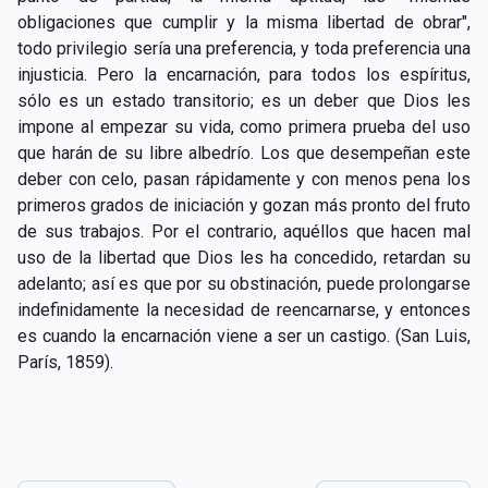
CAPÍTULO XXIV - No pongáis la lámpara debajo del
obligaciones que cumplir y la misma libertad de obrar",
▸
celemín
todo privilegio sería una preferencia, y toda preferencia una
injusticia. Pero la encarnación, para todos los espíritus,
CAPÍTULO XXV - Buscad y encontraréis
▸
sólo es un estado transitorio; es un deber que Dios les
impone al empezar su vida, como primera prueba del uso
CAPÍTULO XXVI - Dad gratuitamente lo que recibís
▸
que harán de su libre albedrío. Los que desempeñan este
gratuitamente
deber con celo, pasan rápidamente y con menos pena los
CAPÍTULO XXVII - Pedid y se os dará
▸
primeros grados de iniciación y gozan más pronto del fruto
de sus trabajos. Por el contrario, aquéllos que hacen mal
CAPÍTULO XXVIII - Colección de oraciones
▸
uso de la libertad que Dios les ha concedido, retardan su
espiritistas
adelanto; así es que por su obstinación, puede prolongarse
indefinidamente la necesidad de reencarnarse, y entonces
es cuando la encarnación viene a ser un castigo. (San Luis,
París, 1859).