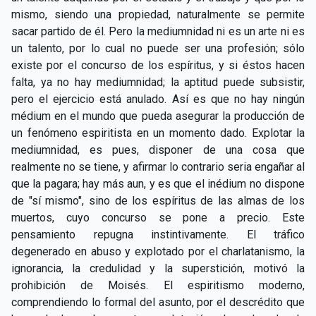
CAPÍTULO XXIV - No pongáis la lámpara debajo del
mismo, siendo una propiedad, naturalmente se permite
▸
celemín
sacar partido de él. Pero la mediumnidad ni es un arte ni es
un talento, por lo cual no puede ser una profesión; sólo
CAPÍTULO XXV - Buscad y encontraréis
▸
existe por el concurso de los espíritus, y si éstos hacen
falta, ya no hay mediumnidad; la aptitud puede subsistir,
CAPÍTULO XXVI - Dad gratuitamente lo que recibís
▸
pero el ejercicio está anulado. Así es que no hay ningún
gratuitamente
médium en el mundo que pueda asegurar la producción de
CAPÍTULO XXVII - Pedid y se os dará
▸
un fenómeno espiritista en un momento dado. Explotar la
mediumnidad, es pues, disponer de una cosa que
CAPÍTULO XXVIII - Colección de oraciones
▸
realmente no se tiene, y afirmar lo contrario seria engañar al
espiritistas
que la pagara; hay más aun, y es que el inédium no dispone
de "sí mismo", sino de los espíritus de las almas de los
muertos, cuyo concurso se pone a precio. Este
pensamiento repugna instintivamente. El tráfico
degenerado en abuso y explotado por el charlatanismo, la
ignorancia, la credulidad y la superstición, motivó la
prohibición de Moisés. El espiritismo moderno,
comprendiendo lo formal del asunto, por el descrédito que