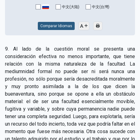
CAPÍTULO XV - Sin caridad no hay salvación
▸
中文(大陆)
中文(台灣)
CAPÍTULO XVI - No se puede servir a Dios y a las
▸
riquezas
Comparar Idiomas
CAPÍTULO XVII - Sed perfectos
▸
9. Al lado de la cuestión moral se presenta una
CAPÍTULO XVIII - Muchos son los llamados y pocos
▸
consideración efectiva no menos importante, que tiene
los escogidos
relación con la misma naturaleza de la facultad. La
mediumnidad formal no puede ser ni será nunca una
CAPÍTULO XIX - La fe transporta las montañas
▸
profesión, no sólo porque sería desacreditada moralmente
CAPÍTULO XX - Los obreros de la última hora
▸
y muy pronto asimilada a la de los que dicen la
buenaventura, sino porque se opone a ella un obstáculo
CAPÍTULO XXI - Habrá falsos Cristos y falsos
material: el de ser una facultad esencialmente movible,
▸
profetas
fugitiva y variable, y sobre cuya permanencia nadie puede
tener una completa seguridad. Luego, para explotarla, sería
CAPÍTULO XXII - No separéis lo que Dios ha unido
▸
un recurso del todo incierto, toda vez que podría faltar en el
CAPÍTULO XXIII - Moral extraña
▸
momento que fuese más necesaria. Otra cosa sucede con
un talento adquirido por el estudio y el trabajo y que por lo