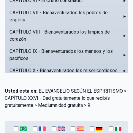
CAPÍTULO VI - El Cristo consolador
▸
CAPÍTULO VII - Bienaventurados los pobres de
▸
espíritu
CAPÍTULO VIII - Bienaventurados los limpios de
▸
corazón
CAPÍTULO IX - Bienaventurados los mansos y los
▸
pacíficos.
CAPÍTULO X - Bienaventurados los misericordiosos
▸
CAPÍTULO XI - Amar al prójimo como a sí mismo
▸
Usted esta en:
EL EVANGELIO SEGÚN EL ESPIRITISMO >
CAPÍTULO XII - Amad a vuestros enemigos
▸
CAPÍTULO XXVI - Dad gratuitamente lo que recibís
gratuitamente > Mediumnidad gratuita > 9
CAPÍTULO XIII - No sepa tu izquierda lo que hace tu
▸
derecha
CAPÍTULO XIV - Honra a tu padre y a tu madre
▸