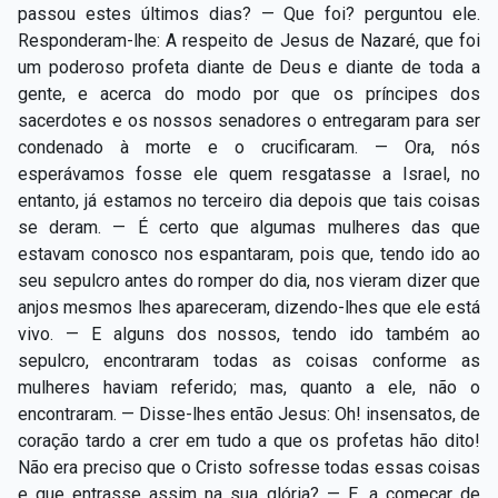
passou estes últimos dias? — Que foi? perguntou ele.
Responderam-lhe: A respeito de Jesus de Nazaré, que foi
um poderoso profeta diante de Deus e diante de toda a
gente, e acerca do modo por que os príncipes dos
sacerdotes e os nossos senadores o entregaram para ser
condenado à morte e o crucificaram. — Ora, nós
esperávamos fosse ele quem resgatasse a Israel, no
entanto, já estamos no terceiro dia depois que tais coisas
se deram. — É certo que algumas mulheres das que
estavam conosco nos espantaram, pois que, tendo ido ao
seu sepulcro antes do romper do dia, nos vieram dizer que
anjos mesmos lhes apareceram, dizendo-lhes que ele está
vivo. — E alguns dos nossos, tendo ido também ao
sepulcro, encontraram todas as coisas conforme as
mulheres haviam referido; mas, quanto a ele, não o
encontraram. — Disse-lhes então Jesus: Oh! insensatos, de
coração tardo a crer em tudo a que os profetas hão dito!
Não era preciso que o Cristo sofresse todas essas coisas
e que entrasse assim na sua glória? — E, a começar de