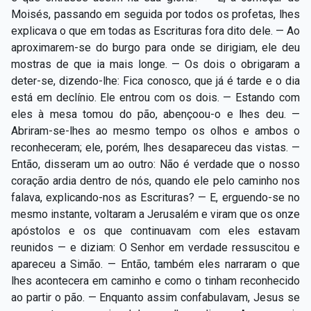
Moisés, passando em seguida por todos os profetas, lhes
explicava o que em todas as Escrituras fora dito dele. — Ao
aproximarem-se do burgo para onde se dirigiam, ele deu
mostras de que ia mais longe. — Os dois o obrigaram a
deter-se, dizendo-lhe: Fica conosco, que já é tarde e o dia
está em declínio. Ele entrou com os dois. — Estando com
eles à mesa tomou do pão, abençoou-o e lhes deu. —
Abriram-se-lhes ao mesmo tempo os olhos e ambos o
reconheceram; ele, porém, lhes desapareceu das vistas. —
Então, disseram um ao outro: Não é verdade que o nosso
coração ardia dentro de nós, quando ele pelo caminho nos
falava, explicando-nos as Escrituras? — E, erguendo-se no
mesmo instante, voltaram a Jerusalém e viram que os onze
apóstolos e os que continuavam com eles estavam
reunidos — e diziam: O Senhor em verdade ressuscitou e
apareceu a Simão. — Então, também eles narraram o que
lhes acontecera em caminho e como o tinham reconhecido
ao partir o pão. — Enquanto assim confabulavam, Jesus se