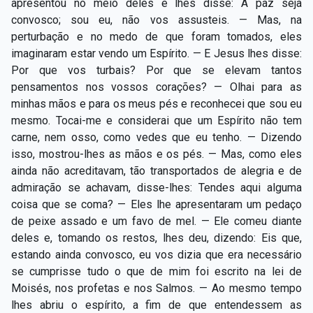
apresentou no meio deles e lhes disse: A paz seja
convosco; sou eu, não vos assusteis. — Mas, na
perturbação e no medo de que foram tomados, eles
imaginaram estar vendo um Espírito. — E Jesus lhes disse:
Por que vos turbais? Por que se elevam tantos
pensamentos nos vossos corações? — Olhai para as
minhas mãos e para os meus pés e reconhecei que sou eu
mesmo. Tocai-me e considerai que um Espírito não tem
carne, nem osso, como vedes que eu tenho. — Dizendo
isso, mostrou-lhes as mãos e os pés. — Mas, como eles
ainda não acreditavam, tão transportados de alegria e de
admiração se achavam, disse-lhes: Tendes aqui alguma
coisa que se coma? — Eles lhe apresentaram um pedaço
de peixe assado e um favo de mel. — Ele comeu diante
deles e, tomando os restos, lhes deu, dizendo: Eis que,
estando ainda convosco, eu vos dizia que era necessário
se cumprisse tudo o que de mim foi escrito na lei de
Moisés, nos profetas e nos Salmos. — Ao mesmo tempo
lhes abriu o espírito, a fim de que entendessem as