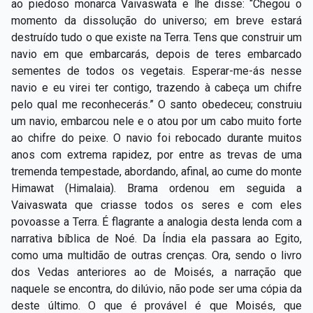
ao piedoso monarca Vaivaswata e lhe disse: “Chegou o
momento da dissolução do universo; em breve estará
destruído tudo o que existe na Terra. Tens que construir um
navio em que embarcarás, depois de teres embarcado
sementes de todos os vegetais. Esperar-­me-­ás nesse
navio e eu virei ter contigo, trazendo à cabeça um chifre
pelo qual me reconhecerás.” O santo obedeceu; construiu
um navio, embarcou nele e o atou por um cabo muito forte
ao chifre do peixe. O navio foi rebocado durante muitos
anos com extrema rapidez, por entre as trevas de uma
tremenda tempestade, abordando, afinal, ao cume do monte
Himawat (Himalaia). Brama ordenou em seguida a
Vaivaswata que criasse todos os seres e com eles
povoasse a Terra. É flagrante a analogia desta lenda com a
narrativa bíblica de Noé. Da Índia ela passara ao Egito,
como uma multidão de outras crenças. Ora, sendo o livro
dos Vedas anteriores ao de Moisés, a narração que
naquele se encontra, do dilúvio, não pode ser uma cópia da
deste último. O que é provável é que Moisés, que