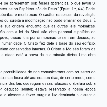
ue se apresentam sob falsas aparências, o que levou S.
tes se os Espíritos são de Deus.” (Epíst. 1.ª, 4:4.) Pode,
pócrifas e mentirosas. O caráter essencial da revelação
ros ou sujeita a modificação não pode emanar de Deus. É
e sua origem, enquanto que as outras leis moisaicas,
ção com a lei do Sinai, são obra pessoal e política do
 povo, essas leis por si mesmas caíram em desuso, ao
humanidade. O Cristo fez dele a base do seu edifício,
eriam conservadas intactas. O Cristo e Moisés foram os
e nisso está a prova da sua missão divina. Uma obra
ra a possibilidade de nos comunicarmos com os seres do
to; mas ficara até aos nossos dias, de certo modo, como
rância das leis que regem essas relações o abafara sob a
er dedução salutar; estava reservado à nossa época
e o alcance e fazer surgir a luz destinada a clarear o