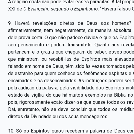
A religião cristã não pôde evitar esses parasitas. A tal pro
XXI de
O Evangelho segundo o Espiritismo
, “Haverá falsos 
9. Haverá revelações diretas de Deus aos homens?
afirmativamente, nem negativamente, de maneira absoluta.
dele prova certa. O que não padece dúvida é que os Espír
seu pensamento e podem transmiti-lo. Quanto aos revel
pertencem e o grau a que chegaram de saber, esses pode
que ministram, ou recebê-las de Espíritos mais elevad
falando em nome de Deus, têm sido às vezes tomados pel
de estranho para quem conhece os fenômenos espíritas e a
encarnados e os desencarnados. As instruções podem ser tr
pela audição da palavra, pela visibilidade dos Espíritos in
estado de vigília, do que há muitos exemplos na Bíblia, n
pois, rigorosamente exato dizer-se que quase todos os rev
Daí, entretanto, não se deve concluir que todos os médiu
diretos da Divindade ou dos seus mensageiros.
10. Só os Espíritos puros recebem a palavra de Deus co