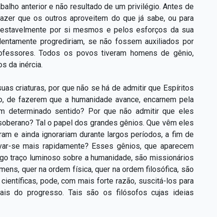
lho anterior e não resultado de um privilégio. Antes de
a fazer que os outros aproveitem do que já sabe, ou para
ntestavelmente por si mesmos e pelos esforços da sua
o lentamente progrediriam, se não fossem auxiliados por
rofessores. Todos os povos tiveram homens de gênio,
s da inércia.
as criaturas, por que não se há de admitir que Espíritos
to, de fazerem que a humanidade avance, encarnem pela
m determinado sentido? Por que não admitir que eles
oberano? Tal o papel dos grandes gênios. Que vêm eles
am e ainda ignorariam durante largos períodos, a fim de
var-se mais rapidamente? Esses gênios, que aparecem
ngo traço luminoso sobre a humanidade, são missionários
ens, quer na ordem física, quer na ordem filosófica, são
ientíficas, pode, com mais forte razão, suscitá-los para
ais do progresso. Tais são os filósofos cujas ideias