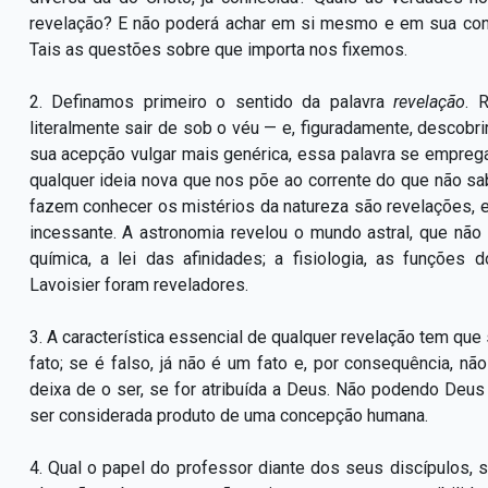
revelação? E não poderá achar em si mesmo e em sua cons
Tais as questões sobre que importa nos fixemos.
2. Definamos primeiro o sentido da palavra
revelação
. 
literalmente sair de sob o véu — e, figuradamente, descobr
sua acepção vulgar mais genérica, essa palavra se emprega
qualquer ideia nova que nos põe ao corrente do que não sa
fazem conhecer os mistérios da natureza são revelações, 
incessante. A astronomia revelou o mundo astral, que não
química, a lei das afinidades; a fisiologia, as funções d
Lavoisier foram reveladores.
3. A característica essencial de qualquer revelação tem que
fato; se é falso, já não é um fato e, por consequência, n
deixa de o ser, se for atribuída a Deus. Não podendo Deus
ser considerada produto de uma concepção humana.
4. Qual o papel do professor diante dos seus discípulos,