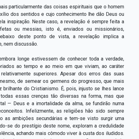
 mais particularmente das coisas espirituais que o homem
uxílio dos sentidos e cujo conhecimento lhe dão Deus ou
ela inspiração. Neste caso, a revelação é sempre feita a
tas ou messias, isto é, enviados ou missionários,
ebaixo deste ponto de vista, a revelação implica a
e, nem discussão.
, embora longe estivessem de conhecer toda a verdade,
priados ao tempo e ao meio em que viviam, ao caráter
relativamente superiores. Apesar dos erros das suas
sso mesmo, de semear os germens do progresso, que mais
rilhante do Cristianismo. É, pois, injusto se lhes lance
 todas essas crenças tão diversas na forma, mas que
al — Deus e a imortalidade da alma, se fundirão numa
econceitos. Infelizmente, as religiões hão sido sempre
do as ambições secundárias e tem-se visto surgir uma
ndo-se do prestígio deste nome, exploram a credulidade
olência, achando mais cômodo viver à custa dos iludidos.