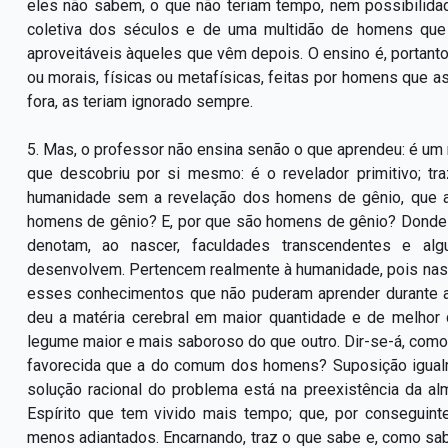
eles não sabem, o que não teriam tempo, nem possibilida
coletiva dos séculos e de uma multidão de homens que 
aproveitáveis àqueles que vêm depois. O ensino é, portanto,
ou morais, físicas ou metafísicas, feitas por homens que 
fora, as teriam ignorado sempre.
5. Mas, o professor não ensina senão o que aprendeu: é u
que descobriu por si mesmo: é o revelador primitivo; tr
humanidade sem a revelação dos homens de gênio, que
homens de gênio? E, por que são homens de gênio? Donde 
denotam, ao nascer, faculdades transcendentes e al
desenvolvem. Pertencem realmente à humanidade, pois nas
esses conhecimentos que não puderam aprender durante a 
deu a matéria cerebral em maior quantidade e de melhor
legume maior e mais saboroso do que outro. Dir-se-á, como
favorecida que a do comum dos homens? Suposição igualmen
solução racional do problema está na preexistência da a
Espírito que tem vivido mais tempo; que, por conseguint
menos adiantados. Encarnando, traz o que sabe e, como sab