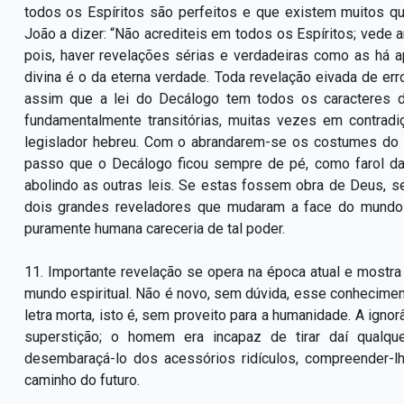
todos os Espíritos são perfeitos e que existem muitos q
João a dizer: “Não acrediteis em todos os Espíritos; vede an
pois, haver revelações sérias e verdadeiras como as há a
divina é o da eterna verdade. Toda revelação eivada de er
assim que a lei do Decálogo tem todos os caracteres d
fundamentalmente transitórias, muitas vezes em contradi
legislador hebreu. Com o abrandarem-se os costumes do
passo que o Decálogo ficou sempre de pé, como farol da 
abolindo as outras leis. Se estas fossem obra de Deus, s
dois grandes reveladores que mudaram a face do mundo 
puramente humana careceria de tal poder.
11. Importante revelação se opera na época atual e most
mundo espiritual. Não é novo, sem dúvida, esse conhecimen
letra morta, isto é, sem proveito para a humanidade. A igno
superstição; o homem era incapaz de tirar daí qualqu
desembaraçá-lo dos acessórios ridículos, compreender-lh
caminho do futuro.