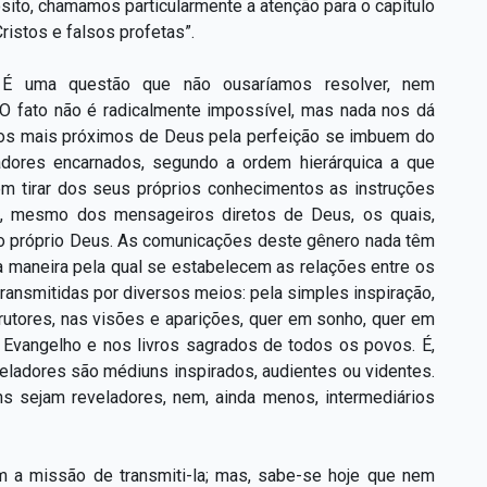
pósito, chamamos particularmente a atenção para o capítulo
Cristos e falsos profetas”.
 É uma questão que não ousaríamos resolver, nem
 O fato não é radicalmente impossível, mas nada nos dá
itos mais próximos de Deus pela perfeição se imbuem do
adores encarnados, segundo a ordem hierárquica a que
m tirar dos seus próprios conhecimentos as instruções
os, mesmo dos mensageiros diretos de Deus, os quais,
o próprio Deus. As comunicações deste gênero nada têm
 maneira pela qual se estabelecem as relações entre os
ansmitidas por diversos meios: pela simples inspiração,
strutores, nas visões e aparições, quer em sonho, quer em
o Evangelho e nos livros sagrados de todos os povos. É,
eladores são médiuns inspirados, audientes ou videntes.
ns sejam reveladores, nem, ainda menos, intermediários
m a missão de transmiti-la; mas, sabe-se hoje que nem