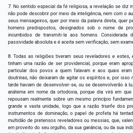
7. No sentido especial da fé religiosa, a revelação se diz
não pode descobrir por meio da inteligência, nem com o a
seus mensageiros, quer por meio da palavra direta, quer p
homens predispostos, designados sob o nome de profe
incumbidos de transmiti-la aos homens. Considerada d
passividade absoluta e é aceita sem verificação, sem exam
8. Todas as religiões tiveram seus reveladores e estes
tinham uma razão de ser providencial, porque eram apro
particular dos povos a quem falavam e aos quais eram 
doutrinas, não deixaram de agitar os espíritos e, por i
tarde haviam de desenvolver-se, ou se desenvolverão à luz b
anátema em nome da ortodoxia, porque dia virá em que
repousam realmente sobre um mesmo princípio fundament
grande e vasta unidade, logo que a razão triunfe dos pr
instrumentos de dominação; o papel de profeta há tenta
multidão de pretensos reveladores ou messias, que, vale
em proveito do seu orgulho, da sua ganância, ou da sua ind