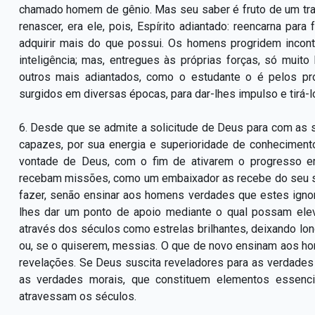
chamado homem de gênio. Mas seu saber é fruto de um traba
renascer, era ele, pois, Espírito adiantado: reencarna par
adquirir mais do que possui. Os homens progridem inco
inteligência; mas, entregues às próprias forças, só muit
outros mais adiantados, como o estudante o é pelos p
surgidos em diversas épocas, para dar-lhes impulso e tirá-lo
6. Desde que se admite a solicitude de Deus para com as su
capazes, por sua energia e superioridade de conhecimen
vontade de Deus, com o fim de ativarem o progresso e
recebam missões, como um embaixador as recebe do seu s
fazer, senão ensinar aos homens verdades que estes ignor
lhes dar um ponto de apoio mediante o qual possam ele
através dos séculos como estrelas brilhantes, deixando lo
ou, se o quiserem, messias. O que de novo ensinam aos hom
revelações. Se Deus suscita reveladores para as verdades c
as verdades morais, que
constituem elementos essenci
atravessam os séculos.