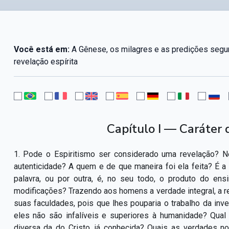
Você está em:
A Gênese, os milagres e as predições segund
revelação espírita
Capítulo I — Caráter 
1. Pode o Espiritismo ser considerado uma revelação? N
autenticidade? A quem e de que maneira foi ela feita? É a 
palavra, ou por outra, é, no seu todo, o produto do ens
modificações? Trazendo aos homens a verdade integral, a re
suas faculdades, pois que lhes pouparia o trabalho da inv
eles não são infalíveis e superiores à humanidade? Qual
diversa da do Cristo, já conhecida? Quais as verdades