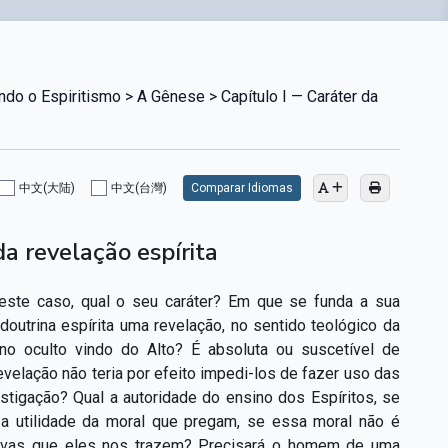
o o Espiritismo > A Gênese > Capítulo I — Caráter da
中文(大陆)
中文(台灣)
Comparar Idiomas
da revelação espírita
este caso, qual o seu caráter? Em que se funda a sua
doutrina espírita uma revelação, no sentido teológico da
ino oculto vindo do Alto? É absoluta ou suscetível de
velação não teria por efeito impedi-los de fazer uso das
estigação? Qual a autoridade do ensino dos Espíritos, se
 a utilidade da moral que pregam, se essa moral não é
 novas que eles nos trazem? Precisará o homem de uma