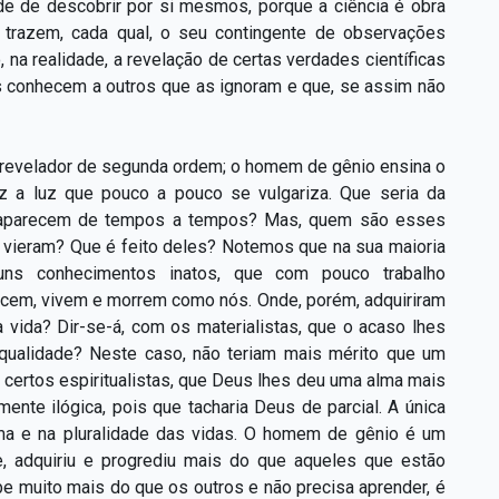
de de descobrir por si mesmos, porque a ciência é obra
trazem, cada qual, o seu contingente de observações
 na realidade, a revelação de certas verdades científicas
as conhecem a outros que as ignoram e que, se assim não
m revelador de segunda ordem; o homem de gênio ensina o
az a luz que pouco a pouco se vulgariza. Que seria da
 aparecem de tempos a tempos? Mas, quem são esses
vieram? Que é feito deles? Notemos que na sua maioria
guns conhecimentos inatos, que com pouco trabalho
cem, vivem e morrem como nós. Onde, porém, adquiriram
vida? Dir-se-á, com os materialistas, que o acaso lhes
 qualidade? Neste caso, não teriam mais mérito que um
 certos espiritualistas, que Deus lhes deu uma alma mais
te ilógica, pois que tacharia Deus de parcial. A única
lma e na pluralidade das vidas. O homem de gênio é um
e, adquiriu e progrediu mais do que aqueles que estão
e muito mais do que os outros e não precisa aprender, é