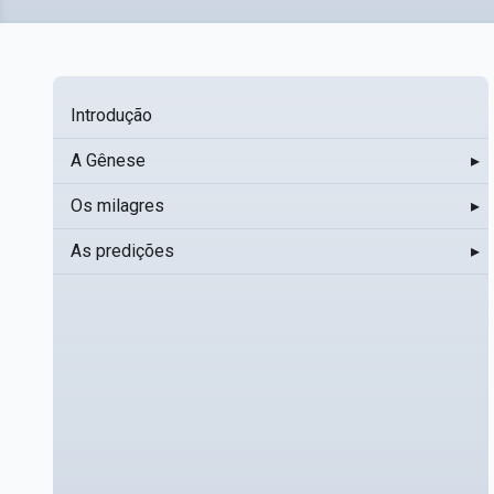
Introdução
A Gênese
▸
Os milagres
▸
As predições
▸