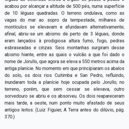
acabou por alcançar a altitude de 500 pés, numa superfície
de 10 léguas quadradas. O terreno ondulava, como as
vagas do mar ao sopro da tempestade, milhares de
montículos se elevavam e afundavam alternativamente;
afinal, abriu­-se um abismo de perto de 3 léguas, donde
eram lançados à prodigiosa altura fumo, fogo, pedras
esbraseadas e cinzas. Seis montanhas surgiram desse
abismo hiante, entre as quais o vulcão a que foi dado o
nome de Jorullo, que agora se eleva a 550 metros acima da
antiga planície. No momento em que principiaram os abalos
do solo, os dois rios Cuitimba e San Pedro, refluindo,
inundaram toda a planície hoje ocupada pelo Jorullo; no
terreno, porém, que sem cessar se elevava, outro
sorvedouro se abriu e os absorveu. Os dois reapareceram
mais tarde, a oeste, num ponto muito afastado de seus
antigos leitos. (Luiz Figuier, A Terra antes do dilúvio, pág.
370.)