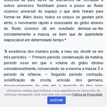
outros universos. Restituem pouco a pouco ao fluido
cósmico universal do espaço o que dele tiraram para
formar-­se. Além disso, todos os corpos se gastam pelo
atrito; o movimento rápido e incessante do globo através
do fluido cósmico dá em resultado diminuir­-se-lhe
constantemente a massa, se bem que de quantidade
inapreciável em determinado tempo.*
“A existência dos mundos pode, a meu ver, dividir­-se em
três períodos. — Primeiro período: condensação da matéria,
período esse em que o volume do globo diminui
consideravelmente, conservando­-se a mesma a massa. É o
período da infância. — Segundo período: contração,
solidificação da crosta; eclosão dos germens,
desenvolvimento da vida até à aparição do tipo mais
Utilizamos cookies para melhorar a sua experiência em nosso site. Ao
aperfeiçoado. Nesse momento, o globo está em toda a sua
continuar navegando, você concorda com a nossa
Política de Privacidade
.
plenitude, é a época da virilidade; ele perde, mas muito
ACEITAR
pouco, os seus elementos constitutivos. À medida que