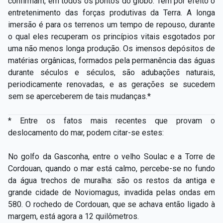
confirmam, em todos os pontos do globo. Tem por efeito o
entretenimento das forças produtivas da Terra. A longa
imersão é para os terrenos um tempo de repouso, durante
o qual eles recuperam os princípios vitais esgotados por
uma não menos longa produção. Os imensos depósitos de
matérias orgânicas, formados pela permanência das águas
durante séculos e séculos, são adubações naturais,
periodicamente renovadas, e as gerações se sucedem
sem se aperceberem de tais mudanças.*
* Entre os fatos mais recentes que provam o
deslocamento do mar, podem citar­-se estes:
No golfo da Gasconha, entre o velho Soulac e a Torre de
Cordouan, quando o mar está calmo, percebe-­se no fundo
da água trechos de muralha: são os restos da antiga e
grande cidade de Noviomagus, invadida pelas ondas em
580. O rochedo de Cordouan, que se achava então ligado à
margem, está agora a 12 quilômetros.