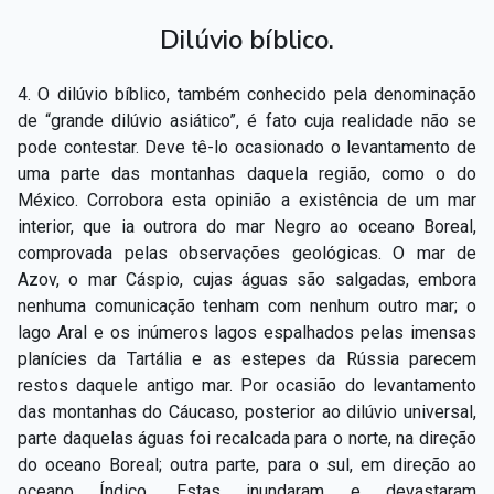
Dilúvio bíblico.
4. O dilúvio bíblico, também conhecido pela denominação
de “grande dilúvio asiático”, é fato cuja realidade não se
pode contestar. Deve tê-­lo ocasionado o levantamento de
uma parte das montanhas daquela região, como o do
México. Corrobora esta opinião a existência de um mar
interior, que ia outrora do mar Negro ao oceano Boreal,
comprovada pelas observações geológicas. O mar de
Azov, o mar Cáspio, cujas águas são salgadas, embora
nenhuma comunicação tenham com nenhum outro mar; o
lago Aral e os inúmeros lagos espalhados pelas imensas
planícies da Tartália e as estepes da Rússia parecem
restos daquele antigo mar. Por ocasião do levantamento
das montanhas do Cáucaso, posterior ao dilúvio universal,
parte daquelas águas foi recalcada para o norte, na direção
do oceano Boreal; outra parte, para o sul, em direção ao
oceano Índico. Estas inundaram e devastaram