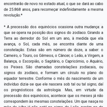
encontrarão de novo no estado atual, o que se dará ao cabo
de 25.868 anos, para recomeçar indefinidamente a mesma
revolução.*
* A precessão dos equinócios ocasiona outra mudança: a
que se opera na posição dos signos do zodíaco. Girando a
Terra ao derredor do Sol em um ano, à medida que ela
avança, o Sol, cada mês, se encontra diante de uma
constelação. Estas são em número de doze, a saber: o
Carneiro, o Touro, os Gêmeos, o Câncer, o Leão, a Virgem, a
Balança, o Escorpião, o Sagitário, o Capricórnio, o Aquário,
os Peixes. São chamadas constelações zodiacais, ou
signos do zodíaco, e formam um círculo no plano do
equador terrestre. Conforme o mês do nascimento de um
indivíduo dizia-­se que ele nascera sob tal ou tal signo; daí
os prognósticos da astrologia. Mas, em virtude da
precessão dos equinócios, acontece que os meses já não
correspondem às mesmas constelações. Um que nasça no