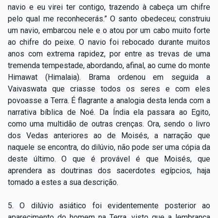
navio e eu virei ter contigo, trazendo à cabeça um chifre
pelo qual me reconhecerás.” O santo obedeceu; construiu
um navio, embarcou nele e o atou por um cabo muito forte
ao chifre do peixe. O navio foi rebocado durante muitos
anos com extrema rapidez, por entre as trevas de uma
tremenda tempestade, abordando, afinal, ao cume do monte
Himawat (Himalaia). Brama ordenou em seguida a
Vaivaswata que criasse todos os seres e com eles
povoasse a Terra. É flagrante a analogia desta lenda com a
narrativa bíblica de Noé. Da Índia ela passara ao Egito,
como uma multidão de outras crenças. Ora, sendo o livro
dos Vedas anteriores ao de Moisés, a narração que
naquele se encontra, do dilúvio, não pode ser uma cópia da
deste último. O que é provável é que Moisés, que
aprendera as doutrinas dos sacerdotes egípcios, haja
tomado a estes a sua descrição.
5. O dilúvio asiático foi evidentemente posterior ao
aparecimento do homem na Terra, visto que a lembrança