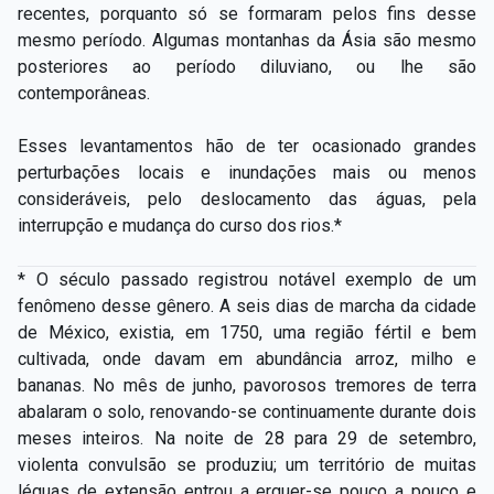
recentes, porquanto só se formaram pelos fins desse
mesmo período. Algumas montanhas da Ásia são mesmo
posteriores ao período diluviano, ou lhe são
contemporâneas.
Esses levantamentos hão de ter ocasionado grandes
perturbações locais e inundações mais ou menos
consideráveis, pelo deslocamento das águas, pela
interrupção e mudança do curso dos rios.*
* O século passado registrou notável exemplo de um
fenômeno desse gênero. A seis dias de marcha da cidade
de México, existia, em 1750, uma região fértil e bem
cultivada, onde davam em abundância arroz, milho e
bananas. No mês de junho, pavorosos tremores de terra
abalaram o solo, renovando-­se continuamente durante dois
meses inteiros. Na noite de 28 para 29 de setembro,
violenta convulsão se produziu; um território de muitas
léguas de extensão entrou a erguer­-se pouco a pouco e