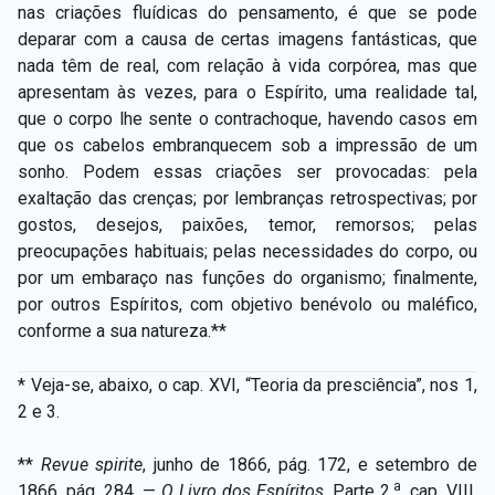
nas criações fluídicas do pensamento, é que se pode
deparar com a causa de certas imagens fantásticas, que
nada têm de real, com relação à vida corpórea, mas que
apresentam às vezes, para o Espírito, uma realidade tal,
que o corpo lhe sente o contrachoque, havendo casos em
que os cabelos embranquecem sob a impressão de um
sonho. Podem essas criações ser provocadas: pela
exaltação das crenças; por lembranças retrospectivas; por
gostos, desejos, paixões, temor, remorsos; pelas
preocupações habituais; pelas necessidades do corpo, ou
por um embaraço nas funções do organismo; finalmente,
por outros Espíritos, com objetivo benévolo ou maléfico,
conforme a sua natureza.**
* Veja-se, abaixo, o cap. XVI, “Teoria da presciência”, nos 1,
2 e 3.
**
Revue spirite
, junho de 1866, pág. 172, e setembro de
a
1866, pág. 284. —
O Livro dos Espíritos
, Parte 2.
, cap. VIII,