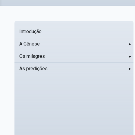
Introdução
A Gênese
▸
Os milagres
▸
As predições
▸