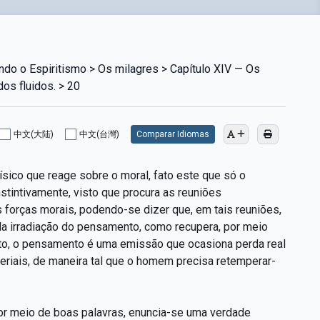
do o Espiritismo > Os milagres > Capítulo XIV — Os
dos fluidos. > 20
中文(大陆)
中文(台灣)
Comparar Idiomas
ísico que reage sobre o moral, fato este que só o
stintivamente, visto que procura as reuniões
forças morais, podendo-se dizer que, em tais reuniões,
ela irradiação do pensamento, como recupera, por meio
eito, o pensamento é uma emissão que ocasiona perda real
teriais, de maneira tal que o homem precisa retemperar-
or meio de boas palavras, enuncia-se uma verdade