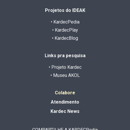
Projetos do IDEAK
• KardecPedia
• KardecPlay
• KardecBlog
Links pra pesquisa
• Projeto Kardec
• Museu AKOL
Colabore
Atendimento
Kardec News
COMPARTILHE A KARDECPedia