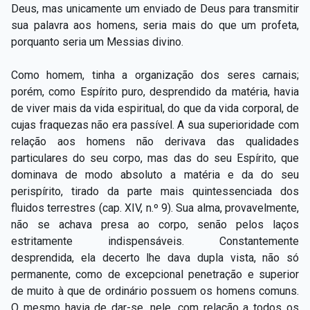
Deus, mas unicamente um enviado de Deus para transmitir
sua palavra aos homens, seria mais do que um profeta,
porquanto seria um Messias divino.
Como homem, tinha a organização dos seres carnais;
porém, como Espírito puro, desprendido da matéria, havia
de viver mais da vida espiritual, do que da vida corporal, de
cujas fraquezas não era passível. A sua superioridade com
relação aos homens não derivava das qualidades
particulares do seu corpo, mas das do seu Espírito, que
dominava de modo absoluto a matéria e da do seu
perispírito, tirado da parte mais quintessenciada dos
fluidos terrestres (cap. XIV, n.º 9). Sua alma, provavelmente,
não se achava presa ao corpo, senão pelos laços
estritamente indispensáveis. Constantemente
desprendida, ela decerto lhe dava dupla vista, não só
permanente, como de excepcional penetração e superior
de muito à que de ordinário possuem os homens comuns.
O mesmo havia de dar-se, nele, com relação a todos os