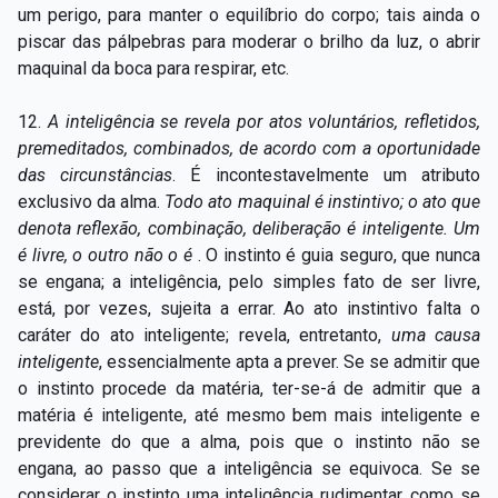
um perigo, para manter o equilíbrio do corpo; tais ainda o
piscar das pálpebras para moderar o brilho da luz, o abrir
maquinal da boca para respirar, etc.
12.
A inteligência se revela por atos voluntários, refletidos,
premeditados, combinados, de acordo com a oportunidade
das circunstâncias
. É incontestavelmente um atributo
exclusivo da alma.
Todo ato maquinal é instintivo; o ato que
denota reflexão, combinação, deliberação é inteligente. Um
é livre, o outro não o é
. O instinto é guia seguro, que nunca
se engana; a inteligência, pelo simples fato de ser livre,
está, por vezes, sujeita a errar. Ao ato instintivo falta o
caráter do ato inteligente; revela, entretanto,
uma causa
inteligente
, essencialmente apta a prever. Se se admitir que
o instinto procede da matéria, ter-se-á de admitir que a
matéria é inteligente, até mesmo bem mais inteligente e
previdente do que a alma, pois que o instinto não se
engana, ao passo que a inteligência se equivoca. Se se
considerar o instinto uma inteligência rudimentar, como se