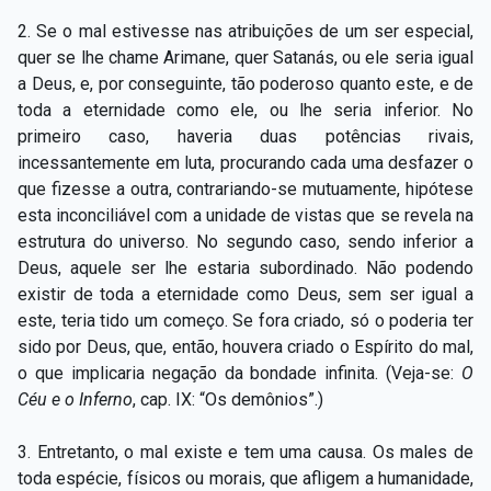
2. Se o mal estivesse nas atribuições de um ser especial,
quer se lhe chame Arimane, quer Satanás, ou ele seria igual
a Deus, e, por conseguinte, tão poderoso quanto este, e de
toda a eternidade como ele, ou lhe seria inferior. No
primeiro caso, haveria duas potências rivais,
incessantemente em luta, procurando cada uma desfazer o
que fizesse a outra, contrariando-se mutuamente, hipótese
esta inconciliável com a unidade de vistas que se revela na
estrutura do universo. No segundo caso, sendo inferior a
Deus, aquele ser lhe estaria subordinado. Não podendo
existir de toda a eternidade como Deus, sem ser igual a
este, teria tido um começo. Se fora criado, só o poderia ter
sido por Deus, que, então, houvera criado o Espírito do mal,
o que implicaria negação da bondade infinita. (Veja-se:
O
Céu e o Inferno
, cap. IX: “Os demônios”.)
3. Entretanto, o mal existe e tem uma causa. Os males de
toda espécie, físicos ou morais, que afligem a humanidade,