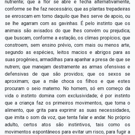
nutriente; que a flor se abre e fecha alternativamente,
conforme se lhe faz necessário; que as plantas trepadeiras
se enroscam em torno daquilo que lhes serve de apoio, ou
se lhe agarram com as gavinhas. É pelo instinto que os
animais são avisados do que lhes convém ou prejudica;
que buscam, conforme a estação, os climas propícios; que
constroem, sem ensino prévio, com mais ou menos arte,
segundo as espécies, leitos macios e abrigos para as
suas progênies, armadilhas para apanhar a presa de que se
nutrem; que manejam destramente as armas ofensivas e
defensivas de que são providos; que os sexos se
aproximam; que a mãe choca os filhos e que estes
procuram o seio materno. No homem, só em começo da
vida o instinto domina com exclusividade; é por instinto
que a criança faz os primeiros movimentos, que toma o
alimento, que grita para exprimir as suas necessidades,
que imita o som da voz, que tenta falar e andar. No próprio
adulto, certos atos são instintivos, tais como os
movimentos espontâneos para evitar um risco, para fugir a