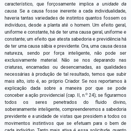
característico, que forçosamente implica
a unidade da
causa
. Se a causa fosse inerente a cada individualidade,
haveria tantas variedades de instintos quantos fossem os
indivíduos, desde a planta até o homem. Um efeito geral,
uniforme e constante, há de ter uma causa geral, uniforme e
constante; um efeito que atesta sabedoria e previdência há
de ter uma causa sábia e previdente. Ora, uma causa dessa
natureza, sendo por força inteligente, não pode ser
exclusivamente material. Não se nos deparando nas
criaturas, encarnadas ou desencarnadas, as qualidades
necessárias à produção de tal resultado, temos que subir
mais alto, isto é, ao próprio Criador. Se nos reportamos à
explicação dada sobre a maneira por que se pode
o
conceber a ação providencial (cap. II, n.
24); se figurarmos
todos os seres penetrados do fluido divino,
soberanamente inteligente, compreenderemos a sabedoria
previdente e a unidade de vistas que presidem a todos os
movimentos instintivos que se efetuam para o bem de
cada indivíduo. Tanto mais ativa é essa solicitude, quanto