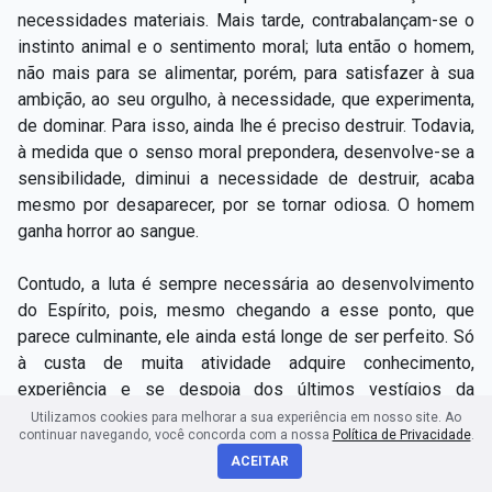
necessidades materiais. Mais tarde, contrabalançam-se o
instinto animal e o sentimento moral; luta então o homem,
não mais para se alimentar, porém, para satisfazer à sua
ambição, ao seu orgulho, à necessidade, que experimenta,
de dominar. Para isso, ainda lhe é preciso destruir. Todavia,
à medida que o senso moral prepondera, desenvolve-se a
sensibilidade, diminui a necessidade de destruir, acaba
mesmo por desaparecer, por se tornar odiosa. O homem
ganha horror ao sangue.
Contudo, a luta é sempre necessária ao desenvolvimento
do Espírito, pois, mesmo chegando a esse ponto, que
parece culminante, ele ainda está longe de ser perfeito. Só
à custa de muita atividade adquire conhecimento,
experiência e se despoja dos últimos vestígios da
animalidade. Mas, nessa ocasião, a luta, de sangrenta e
Utilizamos cookies para melhorar a sua experiência em nosso site. Ao
continuar navegando, você concorda com a nossa
Política de Privacidade
.
brutal que era, se torna puramente intelectual. O homem luta
ACEITAR
contra as dificuldades, não mais contra os seus