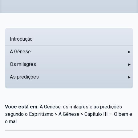
Introdução
A Gênese
▸
Os milagres
▸
As predições
▸
Você está em:
A Gênese, os milagres e as predições
segundo o Espiritismo > A Gênese > Capítulo III — O bem e
o mal