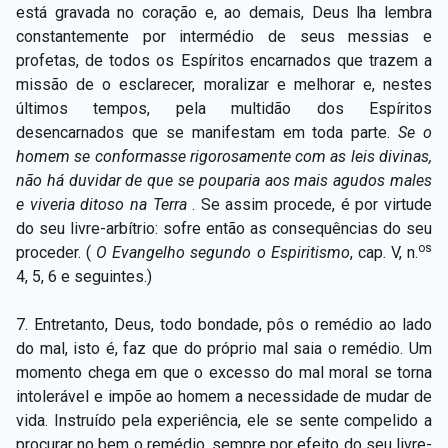
está gravada no coração e, ao demais, Deus lha lembra
constantemente por intermédio de seus messias e
profetas, de todos os Espíritos encarnados que trazem a
missão de o esclarecer, moralizar e melhorar e, nestes
últimos tempos, pela multidão dos Espíritos
desencarnados que se manifestam em toda parte.
Se o
homem se conformasse rigorosamente com as leis divinas,
não há duvidar de que se pouparia aos mais agudos males
e viveria ditoso na Terra
. Se assim procede, é por virtude
do seu livre-arbítrio: sofre então as consequências do seu
os
proceder. (
O Evangelho segundo o Espiritismo
, cap. V, n.
4, 5, 6 e seguintes.)
7. Entretanto, Deus, todo bondade, pôs o remédio ao lado
do mal, isto é, faz que do próprio mal saia o remédio. Um
momento chega em que o excesso do mal moral se torna
intolerável e impõe ao homem a necessidade de mudar de
vida. Instruído pela experiência, ele se sente compelido a
procurar no bem o remédio, sempre por efeito do seu livre-