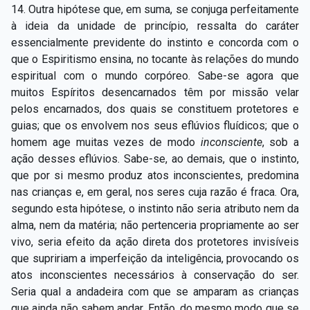
14. Outra hipótese que, em suma, se conjuga perfeitamente
à ideia da unidade de princípio, ressalta do caráter
essencialmente previdente do instinto e concorda com o
que o Espiritismo ensina, no tocante às relações do mundo
espiritual com o mundo corpóreo. Sabe-se agora que
muitos Espíritos desencarnados têm por missão velar
pelos encarnados, dos quais se constituem protetores e
guias; que os envolvem nos seus eflúvios fluídicos; que o
homem age muitas vezes de modo
incons
ciente
, sob a
ação desses eflúvios. Sabe-se, ao demais, que o instinto,
que por si mesmo produz atos inconscientes, predomina
nas crianças e, em geral, nos seres cuja razão é fraca. Ora,
segundo esta hipótese, o instinto não seria atributo nem da
alma, nem da matéria; não pertenceria propriamente ao ser
vivo, seria efeito da ação direta dos protetores invisíveis
que supririam a imperfeição da inteligência, provocando os
atos inconscientes necessários à conservação do ser.
Seria qual a andadeira com que se amparam as crianças
que ainda não sabem andar. Então, do mesmo modo que se