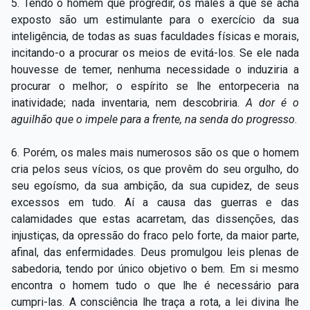
5. Tendo o homem que progredir, os males a que se acha
exposto são um estimulante para o exercício da sua
inteligência, de todas as suas faculdades físicas e morais,
incitando-o a procurar os meios de evitá-los. Se ele nada
houvesse de temer, nenhuma necessidade o induziria a
procurar o melhor; o espírito se lhe entorpeceria na
inatividade; nada inventaria, nem descobriria.
A dor é o
aguilhão que o impele para a frente, na senda do progresso
.
6. Porém, os males mais numerosos são os que o homem
cria pelos seus vícios, os que provêm do seu orgulho, do
seu egoísmo, da sua ambição, da sua cupidez, de seus
excessos em tudo. Aí a causa das guerras e das
calamidades que estas acarretam, das dissenções, das
injustiças, da opressão do fraco pelo forte, da maior parte,
afinal, das enfermidades. Deus promulgou leis plenas de
sabedoria, tendo por único objetivo o bem. Em si mesmo
encontra o homem tudo o que lhe é necessário para
cumpri-las. A consciência lhe traça a rota, a lei divina lhe