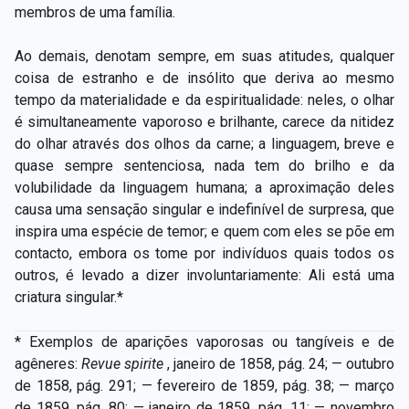
membros de uma família.
Ao demais, denotam sempre, em suas atitudes, qualquer
coisa de estranho e de insólito que deriva ao mesmo
tempo da materialidade e da espiritualidade: neles, o olhar
é simultaneamente vaporoso e brilhante, carece da nitidez
do olhar através dos olhos da carne; a linguagem, breve e
quase sempre sentenciosa, nada tem do brilho e da
volubilidade da linguagem humana; a aproximação deles
causa uma sensação singular e indefinível de surpresa, que
inspira uma espécie de temor; e quem com eles se põe em
contacto, embora os tome por indivíduos quais todos os
outros, é levado a dizer involuntariamente: Ali está uma
criatura singular.*
* Exemplos de aparições vaporosas ou tangíveis e de
agêneres:
Revue spirite
, janeiro de 1858, pág. 24; — outubro
de 1858, pág. 291; — fevereiro de 1859, pág. 38; — março
de 1859, pág. 80; — janeiro de 1859, pág. 11; — novembro