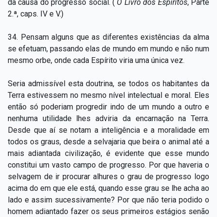
da causa do progresso social. (
O Livro dos Espíritos
, Parte
2.ª, caps. IV e V.)
34. Pensam alguns que as diferentes existências da alma
se efetuam, passando elas de mundo em mundo e não num
mesmo orbe, onde cada Espírito viria uma única vez.
Seria admissível esta doutrina, se todos os habitantes da
Terra estivessem no mesmo nível intelectual e moral. Eles
então só poderiam progredir indo de um mundo a outro e
nenhuma utilidade lhes adviria da encarnação na Terra.
Desde que aí se notam a inteligência e a moralidade em
todos os graus, desde a selvajaria que beira o animal até a
mais adiantada civilização, é evidente que esse mundo
constitui um vasto campo de progresso. Por que haveria o
selvagem de ir procurar alhures o grau de progresso logo
acima do em que ele está, quando esse grau se lhe acha ao
lado e assim sucessivamente? Por que não teria podido o
homem adiantado fazer os seus primeiros estágios senão