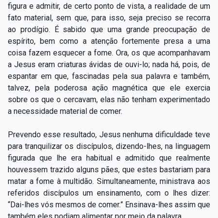
figura e admitir, de certo ponto de vista, a realidade de um
fato material, sem que, para isso, seja preciso se recorra
ao prodígio. É sabido que uma grande preocupação de
espírito, bem como a atenção fortemente presa a uma
coisa fazem esquecer a fome. Ora, os que acompanhavam
a Jesus eram criaturas ávidas de ouvi-lo; nada há, pois, de
espantar em que, fascinadas pela sua palavra e também,
talvez, pela poderosa ação magnética que ele exercia
sobre os que o cercavam, elas não tenham experimentado
a necessidade material de comer.
Prevendo esse resultado, Jesus nenhuma dificuldade teve
para tranquilizar os discípulos, dizendo-lhes, na linguagem
figurada que lhe era habitual e admitido que realmente
houvessem trazido alguns pães, que estes bastariam para
matar a fome à multidão. Simultaneamente, ministrava aos
referidos discípulos um ensinamento, com o lhes dizer:
“Dai-lhes vós mesmos de comer.” Ensinava-lhes assim que
também eles podiam alimentar por meio da palavra.