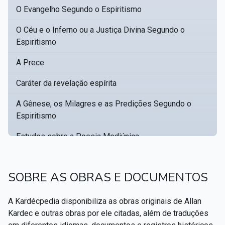
O Evangelho Segundo o Espiritismo
O Céu e o Inferno ou a Justiça Divina Segundo o
Espiritismo
A Prece
Caráter da revelação espírita
A Gênese, os Milagres e as Predições Segundo o
Espiritismo
Estudos sobre a Poesia Mediúnica
Catálogo racional de obras para se fundar uma
▸
biblioteca espírita
SOBRE AS OBRAS E DOCUMENTOS
Obras Póstumas de Allan Kardec
A Kardécpedia disponibiliza as obras originais de Allan
Hippolyte Léon Denizard Rivail
▸
Kardec e outras obras por ele citadas, além de traduções