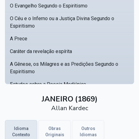
O Evangelho Segundo o Espiritismo
O Céu e o Inferno ou a Justiça Divina Segundo o
Espiritismo
A Prece
Caráter da revelação espírita
A Gênese, os Milagres e as Predições Segundo o
Espiritismo
Estudos sobre a Poesia Mediúnica
Catálogo racional de obras para se fundar uma
JANEIRO (1869)
▸
biblioteca espírita
Allan Kardec
Obras Póstumas de Allan Kardec
Idioma
Obras
Outros
Hippolyte Léon Denizard Rivail
▸
Contexto
Originais
Idiomas