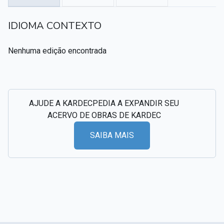
Textos citados em O Livro dos Médiuns
IDIOMA CONTEXTO
CSI - Imagens e registros históricos do espiritismo
▸
Nenhuma edição encontrada
AJUDE A KARDECPEDIA A EXPANDIR SEU
ACERVO DE OBRAS DE KARDEC
SAIBA MAIS