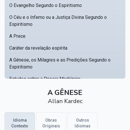
O Evangelho Segundo o Espiritismo
O Céu e o Inferno ou a Justiça Divina Segundo o
Espiritismo
A Prece
Caráter da revelação espírita
A Gênese, os Milagres e as Predições Segundo o
Espiritismo
Estudos sobre a Poesia Mediúnica
Catálogo racional de obras para se fundar uma
A GÊNESE
▸
biblioteca espírita
Allan Kardec
Obras Póstumas de Allan Kardec
Idioma
Obras
Outros
Hippolyte Léon Denizard Rivail
▸
Contexto
Originais
Idiomas