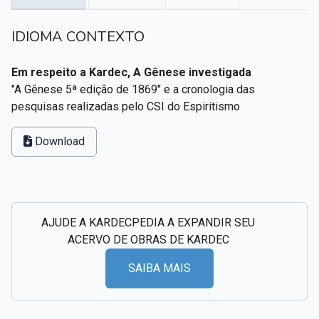
Textos citados em O Livro dos Médiuns
IDIOMA CONTEXTO
CSI - Imagens e registros históricos do espiritismo
▸
Em respeito a Kardec, A Gênese investigada
"A Gênese 5ª edição de 1869" e a cronologia das
pesquisas realizadas pelo CSI do Espiritismo
Download
AJUDE A KARDECPEDIA A EXPANDIR SEU
ACERVO DE OBRAS DE KARDEC
SAIBA MAIS